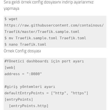
Sıra geldi örnek config dosyasını indirip ayarlarımız
yapmaya
$ wget 
https://raw.githubusercontent.com/containous/
Traefik/master/Traefik.sample.toml

$ mv Traefik.sample.toml Traefik.toml

$ nano Traefik.toml
Örnek Config dosyası
#Yönetici dashboardı için port ayarı

[web]

address = ":8080"

#giriş yöntemleri ayarı

defaultEntryPoints = ["http", "https"]

[entryPoints]

  [entryPoints.http]
