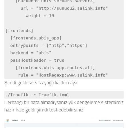
    [backends.ubis.servers.server2]

      url = "http://sunucu2.salihk.info"

        weight = 10

[frontends]

  [frontends.ubis_app]

  entrypoints = ["http","https"]

  backend = "ubis"

  passHostHeader = true

    [frontends.ubis_app.routes.all]

Şimdi geldi servis ayağa kaldırmaya
./Traefik -c Traefik.toml
Herhangi bir hata almadıysanız yük dengeleme sistemimiz
hazır hale geldi şimdi test edebilirsiniz.