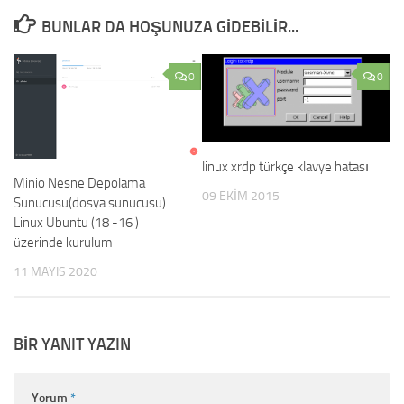
BUNLAR DA HOŞUNUZA GIDEBILIR...
0
0
linux xrdp türkçe klavye hatası
Minio Nesne Depolama
09 EKIM 2015
Sunucusu(dosya sunucusu)
Linux Ubuntu (18 -16 )
üzerinde kurulum
11 MAYIS 2020
BIR YANIT YAZIN
Yorum
*