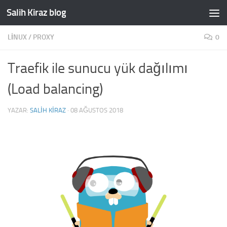
Salih Kiraz blog
Skip to content
LINUX
/
PROXY
0
Traefik ile sunucu yük dağılımı
(Load balancing)
YAZAR:
SALIH KIRAZ
·
08 AĞUSTOS 2018