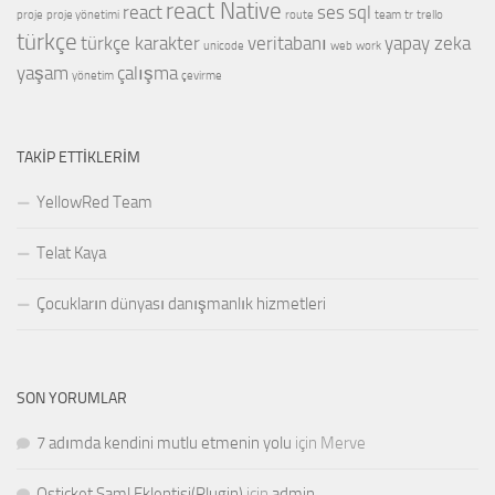
react Native
react
ses
sql
proje
proje yönetimi
route
team
tr
trello
türkçe
türkçe karakter
veritabanı
yapay zeka
unicode
web
work
yaşam
çalışma
yönetim
çevirme
TAKIP ETTIKLERIM
YellowRed Team
Telat Kaya
Çocukların dünyası danışmanlık hizmetleri
SON YORUMLAR
7 adımda kendini mutlu etmenin yolu
için
Merve
Osticket Saml Eklentisi(Plugin)
için
admin