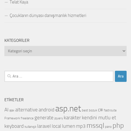
Telat Kaya
Çocukların dünyası danışmanlık hizmetleri
KATEGORILER
Kategoriler
Arama:
ETIKETLER
asp.net
AI
alternative
android
c#
ajax
best
bozuk
fastroute
generate
karakter
kendini mutlu et
Framework
freelance
jquery
mssql
php
keyboard
laravel
local
lumen
mp3
kullanışlı
pano