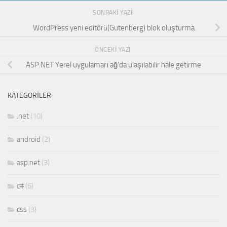
SONRAKI YAZI
WordPress yeni editörü(Gutenberg) blok oluşturma
ÖNCEKI YAZI
ASP.NET Yerel uygulamarı ağ’da ulaşılabilir hale getirme
KATEGORILER
.net
(10)
android
(2)
asp.net
(3)
c#
(6)
css
(3)