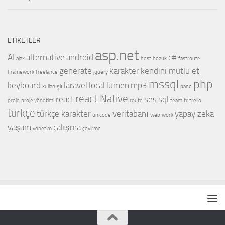
ETIKETLER
asp.net
AI
alternative
android
c#
ajax
best
bozuk
fastroute
generate
karakter
kendini mutlu et
Framework
freelance
jquery
mssql
php
keyboard
laravel
local
lumen
mp3
kullanışlı
pano
react Native
react
ses
sql
proje
proje yönetimi
route
team
tr
trello
türkçe
türkçe karakter
veritabanı
yapay zeka
unicode
web
work
yaşam
çalışma
yönetim
çevirme