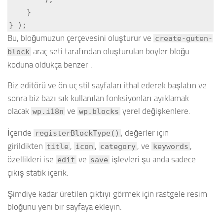
    }

} );
Bu, bloğumuzun çerçevesini oluşturur ve
create-guten-
araç seti tarafından oluşturulan boyler bloğu
block
koduna oldukça benzer .
Biz editörü ve ön uç stil sayfaları ithal ederek başlatın ve
sonra biz bazı sık kullanılan fonksiyonları ayıklamak
olacak
ve
yerel değişkenlere.
wp.i18n
wp.blocks
İçeride
, değerler için
registerBlockType()
girildikten
,
,
, ve
,
title
icon
category
keywords
özellikleri ise
ve
işlevleri şu anda sadece
edit
save
çıkış statik içerik.
Şimdiye kadar üretilen çıktıyı görmek için rastgele resim
bloğunu yeni bir sayfaya ekleyin.