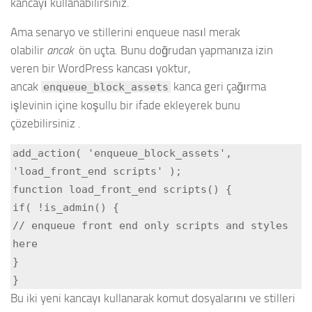
kancayı kullanabilirsiniz.
Ama senaryo ve stillerini enqueue nasıl merak
olabilir
ancak
ön uçta. Bunu doğrudan yapmanıza izin
veren bir WordPress kancası yoktur,
ancak
kanca geri çağırma
enqueue_block_assets
işlevinin içine koşullu bir ifade ekleyerek bunu
çözebilirsiniz .
add_action( 'enqueue_block_assets', 
'load_front_end scripts' );

function load_front_end scripts() {

if( !is_admin() {

// enqueue front end only scripts and styles 
here

}

}
Bu iki yeni kancayı kullanarak komut dosyalarını ve stilleri