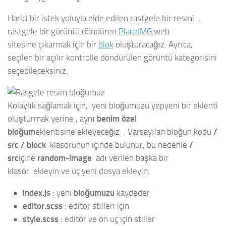
Harici bir istek yoluyla elde edilen rastgele bir resmi ,
rastgele bir görüntü döndüren
PlaceIMG
web
sitesine çıkarmak için bir
blok
oluşturacağız. Ayrıca,
seçilen bir açılır kontrolle döndürülen görüntü kategorisini
seçebileceksiniz.
Kolaylık sağlamak için, yeni bloğumuzu yepyeni bir eklenti
oluşturmak yerine , aynı
benim özel
bloğum
eklentisine ekleyeceğiz . Varsayılan bloğun kodu
/
src / block
klasörünün içinde bulunur, bu nedenle
/
src
içine
random-image
adı verilen başka bir
klasör ekleyin ve üç yeni dosya ekleyin:
index.js
: yeni
bloğumuzu
kaydeder
editor.scss
: editör stilleri için
style.scss
: editör ve ön uç için stiller