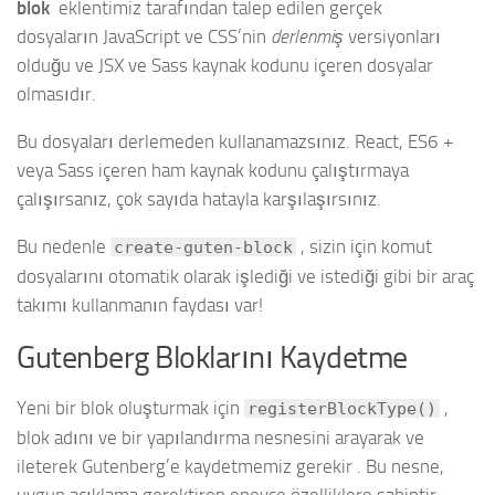
blok
eklentimiz tarafından talep edilen gerçek
dosyaların JavaScript ve CSS’nin
derlenmiş
versiyonları
olduğu ve JSX ve Sass kaynak kodunu içeren dosyalar
olmasıdır.
Bu dosyaları derlemeden kullanamazsınız. React, ES6 +
veya Sass içeren ham kaynak kodunu çalıştırmaya
çalışırsanız, çok sayıda hatayla karşılaşırsınız.
Bu nedenle
, sizin için komut
create-guten-block
dosyalarını otomatik olarak işlediği ve istediği gibi bir araç
takımı kullanmanın faydası var!
Gutenberg Bloklarını Kaydetme
Yeni bir blok oluşturmak için
,
registerBlockType()
blok adını ve bir yapılandırma nesnesini arayarak ve
ileterek Gutenberg’e kaydetmemiz gerekir . Bu nesne,
uygun açıklama gerektiren epeyce özelliklere sahiptir.