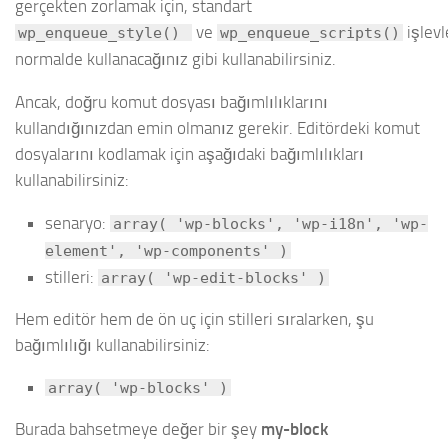
gerçekten zorlamak için, standart
ve
işlevl
wp_enqueue_style()
wp_enqueue_scripts()
normalde kullanacağınız gibi kullanabilirsiniz.
Ancak, doğru komut dosyası bağımlılıklarını
kullandığınızdan emin olmanız gerekir. Editördeki komut
dosyalarını kodlamak için aşağıdaki bağımlılıkları
kullanabilirsiniz:
senaryo:
array( 'wp-blocks', 'wp-i18n', 'wp-
element', 'wp-components' )
stilleri:
array( 'wp-edit-blocks' )
Hem editör hem de ön uç için stilleri sıralarken, şu
bağımlılığı kullanabilirsiniz:
array( 'wp-blocks' )
Burada bahsetmeye değer bir şey
my-block