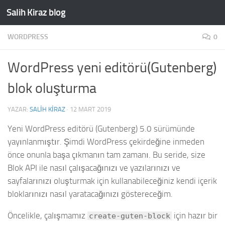
Salih Kiraz blog
Skip to content
WORDPRESS
0
WordPress yeni editörü(Gutenberg)
blok oluşturma
YAZAR:
SALIH KIRAZ
·
12 MART 2019
Yeni WordPress editörü (Gutenberg) 5.0 sürümünde
yayınlanmıştır. Şimdi WordPress çekirdeğine inmeden
önce onunla başa çıkmanın tam zamanı. Bu seride, size
Blok API ile nasıl çalışacağınızı ve yazılarınızı ve
sayfalarınızı oluşturmak için kullanabileceğiniz kendi içerik
bloklarınızı nasıl yaratacağınızı göstereceğim.
Öncelikle, çalışmamız
için hazır bir
create-guten-block