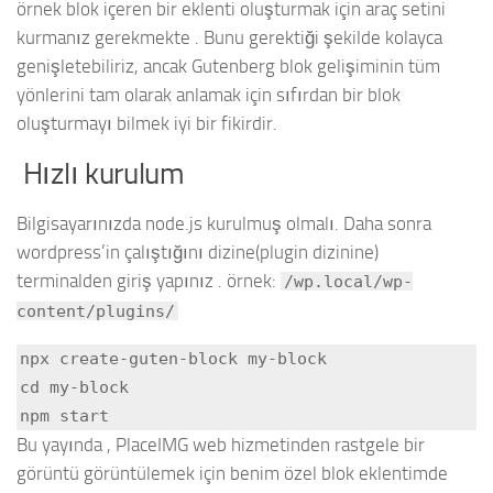
örnek blok içeren bir eklenti oluşturmak için araç setini
kurmanız gerekmekte . Bunu gerektiği şekilde kolayca
genişletebiliriz, ancak Gutenberg blok gelişiminin tüm
yönlerini tam olarak anlamak için sıfırdan bir blok
oluşturmayı bilmek iyi bir fikirdir.
Hızlı kurulum
Bilgisayarınızda node.js kurulmuş olmalı. Daha sonra
wordpress’in çalıştığını dizine(plugin dizinine)
terminalden giriş yapınız . örnek:
/wp.local/wp-
content/plugins/
npx create-guten-block my-block

cd my-block

npm start
Bu yayında , PlaceIMG web hizmetinden rastgele bir
görüntü görüntülemek için benim özel blok eklentimde