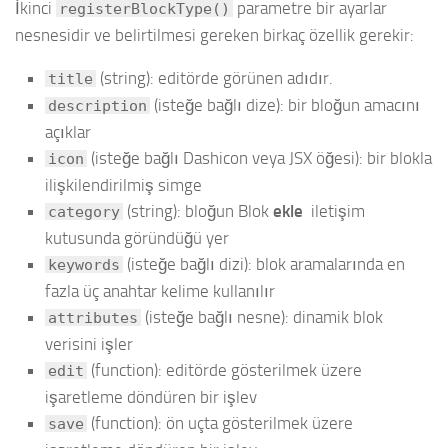
İkinci
parametre bir ayarlar
registerBlockType()
nesnesidir ve belirtilmesi gereken birkaç özellik gerekir:
(string): editörde görünen adıdır.
title
(isteğe bağlı dize): bir bloğun amacını
description
açıklar
(isteğe bağlı Dashicon veya JSX öğesi): bir blokla
icon
ilişkilendirilmiş simge
(string): bloğun Blok
ekle
iletişim
category
kutusunda göründüğü yer
(isteğe bağlı dizi): blok aramalarında en
keywords
fazla üç anahtar kelime kullanılır
(isteğe bağlı nesne): dinamik blok
attributes
verisini işler
(function): editörde gösterilmek üzere
edit
işaretleme döndüren bir işlev
(function): ön uçta gösterilmek üzere
save