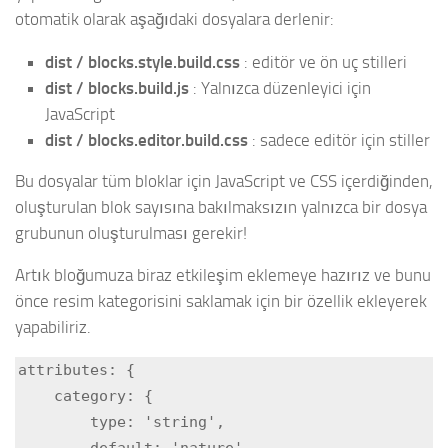
otomatik olarak aşağıdaki dosyalara derlenir:
dist / blocks.style.build.css
: editör ve ön uç stilleri
dist / blocks.build.js
: Yalnızca düzenleyici için
JavaScript
dist / blocks.editor.build.css
: sadece editör için stiller
Bu dosyalar tüm bloklar için JavaScript ve CSS içerdiğinden,
oluşturulan blok sayısına bakılmaksızın yalnızca bir dosya
grubunun oluşturulması gerekir!
Artık bloğumuza biraz etkileşim eklemeye hazırız ve bunu
önce resim kategorisini saklamak için bir özellik ekleyerek
yapabiliriz.
attributes: {

    category: {

        type: 'string',

        default: 'nature'
