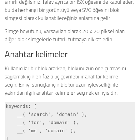
sınırlı değilsiniz. İşlev ayrıca bir JSX öğesini de kabul eder,
bu da herhangi bir görüntüyü veya SVG öğesini blok
simgesi olarak kullanabileceğiniz anlamına gelir.
Simge boyutunu, varsayılan olarak 20 x 20 piksel olan
diğer blok simgelerle tutarlı tutmaya dikkat edin.
Anahtar kelimeler
Kullanıcılar bir blok ararken, blokunuzun öne çıkmasını
sağlamak için en fazla üç çevrilebilir anahtar kelime
seçin. En iyi sonuçlar için blokunuzun işlevselliği ile
yakından ilgili anahtar kelimeler seçmek en iyisidir.
keywords: [

    __( 'search', 'domain' ),

    __( 'for', 'domain' ),

    __( 'me', 'domain' ),

]