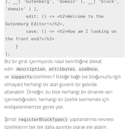
), __( 'Gutenberg', 'domain' ), __( 'block', 
'domain' ) ],

        edit: () => <h2>Welcome to the 
Gutenberg Editor!</h2>,

        save: () => <h2>How am I looking on 
the front end?</h2>

    }

);
Biz bir girdi içermiyordu nasıl belirttiğine dikkat
edin
,
,
,
description
attributes
useOnce
ve
özellikleri? İsteğe bağlı (ve bloğunuzla ilgili
supports
olmayan) herhangi bir alan güvenli bir şekilde
atlanabilir. Örneğin, bu blok herhangi bir dinamik veri
içermediğinden, herhangi bir özellik belirlemek için
endişelenmemize gerek yok.
Şimdi
yapılandırma nesnesi
registerBlockType()
özelliklerini tek tek daha ayrıntılı olarak ele alalım .