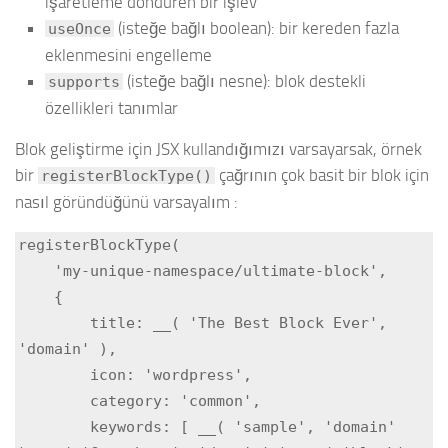
işaretleme döndüren bir işlev
(isteğe bağlı boolean): bir kereden fazla
useOnce
eklenmesini engelleme
(isteğe bağlı nesne): blok destekli
supports
özellikleri tanımlar
Blok geliştirme için JSX kullandığımızı varsayarsak, örnek
bir
çağrının çok basit bir blok için
registerBlockType()
nasıl göründüğünü varsayalım :
registerBlockType(

    'my-unique-namespace/ultimate-block',

    {

        title: __( 'The Best Block Ever', 
'domain' ),

        icon: 'wordpress',

        category: 'common',

        keywords: [ __( 'sample', 'domain' 