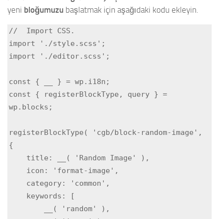
yeni
bloğumuzu
başlatmak için aşağıdaki kodu ekleyin.
//  Import CSS.

import './style.scss';

import './editor.scss';

const { __ } = wp.i18n;

const { registerBlockType, query } = 
wp.blocks;

registerBlockType( 'cgb/block-random-image', 
{

    title: __( 'Random Image' ),

    icon: 'format-image',

    category: 'common',

    keywords: [

        __( 'random' ),
