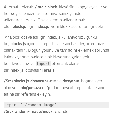
Alternatif olarak,
/ src / block
klasörünü kopyalayabilir ve
her şeyi elle yazmak istemiyorsanız yeniden
adlandırabilirsiniz. Olsa da, emin adlandırmak
olun
block.js
için
index.js
yeni blok klasörünün içindeki.
Ana blok dosya adı için
index.js
kullanıyoruz , çünkü
bu,
blocks.js
içindeki import ifadesini basitleştirmemize
olanak tanır . Bloğun yolunu ve tam adını eklemek zorunda
kalmak yerine, sadece blok klasörüne giden yolu
belirleyebiliriz ve
otomatik olarak
import
bir
index.js
dosyasını
ararız
.
/Src/blocks.js dosyasını
açın ve
dosyanın
başında yer
alan yeni
bloğumuza
doğrudan mevcut import ifadesinin
altına bir referans ekleyin.
import './random-image';
/Src/random-image/index.js
içinde