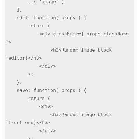
        __( 'image' )

    ],

    edit: function( props ) {

        return (

            <div className={ props.className 
}>

                <h3>Random image block 
(editor)</h3>

            </div>

        );

    },

    save: function( props ) {

        return (

            <div>

                <h3>Random image block 
(front end)</h3>

            </div>

        );
