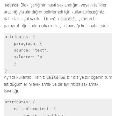
Blok içeriğinin nasıl saklandığını veya nitelikler
source
aracılığıyla alındığını belirlemek için kullanabileceğiniz
daha fazla yol vardır . Örneğin
, iç metni bir
'text'
paragraf öğesinden çıkarmak için kaynağı kullanabilirsiniz .
attributes: {

    paragraph: {

    source: 'text',

    selector: 'p'

    }

}
Ayrıca kullanabilirsiniz
bir diziye bir öğenin tüm
children
alt düğümlerini ayıklamak ve bir ayrıntıda saklamak
kaynağı.
attributes: {

    editablecontent: {

        source: 'children',
