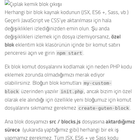
Herhangi bir blok kaynak kodunun (JSX, ES6 +, Sass, vb.)
Geçerli JavaScript ve CSS’ye aktarılması için hala
değişiklikleri izlediğinizden emin olun. Şu anda
değişiklikleri izlemek için dosya izlemiyorsanız,
özel
blok
eklentim kök klasörünün içinde bir komut satırı
penceresi açın ve girin
.
npm start
Ek blok komut dosyalarını kodlamak için neden PHP kodu
eklemek zorunda olmadığımızı merak ediyor
olabilirsiniz. Bloğun blok komutları
my-custom-
üzerinden yazılır
, ancak bizim için özel
block
init.php
olarak ele alındığı için özellikle yeni bloğumuz için komut
dosyalarını sıkmamız gerekmez
.
create-guten-block
Ana blok dosyamızı
src / blocks.js
dosyasına
aktardığımız
sürece
(yukarıda yaptığımız gibi) herhangi bir ek iş
yapmamız gerekmez. Tüm JSX, ES6 + ve Sass kodu