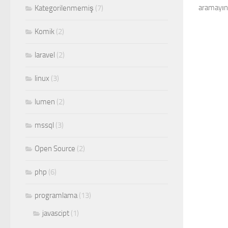
aramayın
Kategorilenmemiş
(7)
Komik
(2)
laravel
(2)
linux
(3)
lumen
(2)
mssql
(3)
Open Source
(2)
php
(6)
programlama
(13)
javascipt
(1)