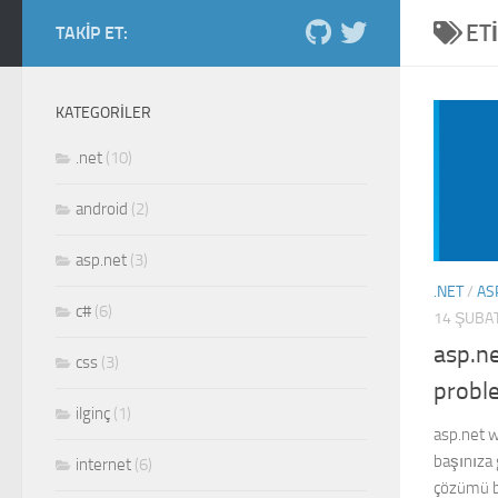
ET
Skip to content
TAKIP ET:
Salih Kiraz blog
ordan burdan...
KATEGORILER
.net
(10)
android
(2)
asp.net
(3)
.NET
/
AS
c#
(6)
14 ŞUBA
asp.ne
css
(3)
probl
ilginç
(1)
asp.net w
başınıza 
internet
(6)
çözümü b