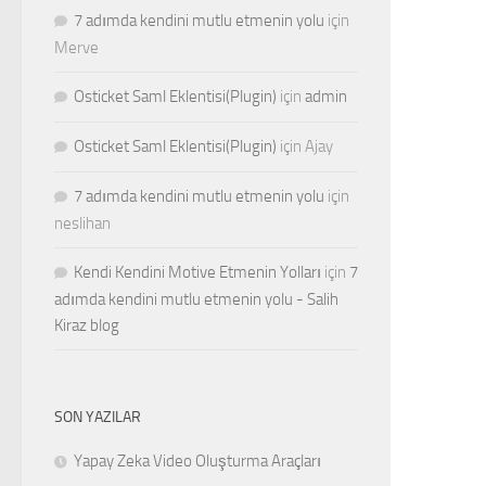
7 adımda kendini mutlu etmenin yolu
için
Merve
Osticket Saml Eklentisi(Plugin)
için
admin
Osticket Saml Eklentisi(Plugin)
için
Ajay
7 adımda kendini mutlu etmenin yolu
için
neslihan
Kendi Kendini Motive Etmenin Yolları
için
7
adımda kendini mutlu etmenin yolu - Salih
Kiraz blog
SON YAZILAR
Yapay Zeka Video Oluşturma Araçları