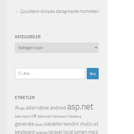
Çocukların dünyası danışmanlık hizmetleri
KATEGORILER
Kategoriler
Arama:
ETIKETLER
asp.net
AI
alternative
android
ajax
c#
best
bozuk
fastroute
Framework
freelance
generate
karakter
kendini mutlu et
jquery
keyboard
laravel
local
lumen
mp3
kullanışlı