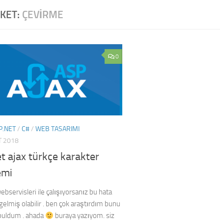
IKET:
ÇEVIRME
0
P.NET
/
C#
/
WEB TASARIMI
T 2018
t ajax türkçe karakter
emi
ebservisleri ile çalışıyorsanız bu hata
gelmiş olabilir . ben çok araştırdım bunu
uldum . ahada
buraya yazıyom. siz