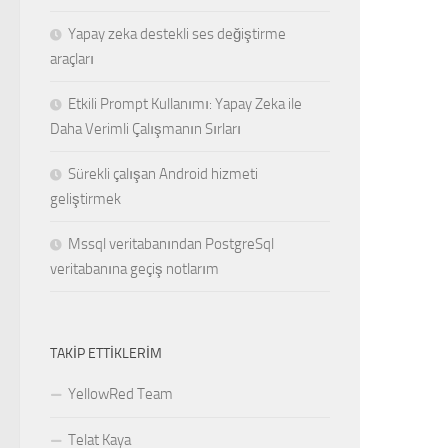
Yapay zeka destekli ses değiştirme
araçları
Etkili Prompt Kullanımı: Yapay Zeka ile
Daha Verimli Çalışmanın Sırları
Sürekli çalışan Android hizmeti
geliştirmek
Mssql veritabanından PostgreSql
veritabanına geçiş notlarım
TAKIP ETTIKLERIM
YellowRed Team
Telat Kaya