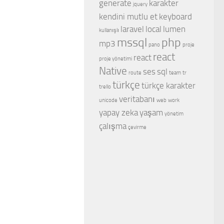
generate
karakter
jquery
kendini mutlu et
keyboard
laravel
local
lumen
kullanışlı
mssql
php
mp3
pano
proje
react
react
proje yönetimi
Native
ses
sql
route
team
tr
türkçe
türkçe karakter
trello
veritabanı
unicode
web
work
yapay zeka
yaşam
yönetim
çalışma
çevirme