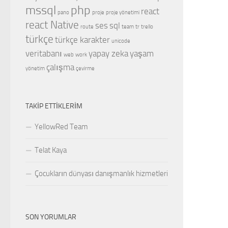
mssql
php
react
pano
proje
proje yönetimi
react Native
ses
sql
route
team
tr
trello
türkçe
türkçe karakter
unicode
veritabanı
yapay zeka
yaşam
web
work
çalışma
yönetim
çevirme
TAKIP ETTIKLERIM
YellowRed Team
Telat Kaya
Çocukların dünyası danışmanlık hizmetleri
SON YORUMLAR