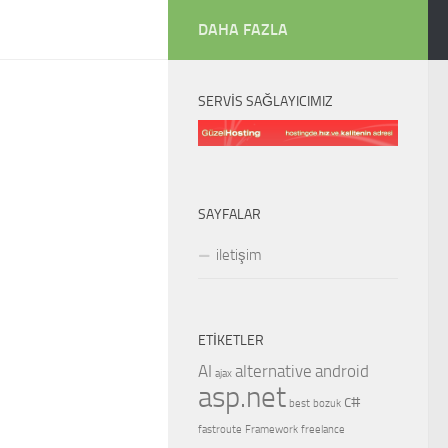
DAHA FAZLA
SERVIS SAĞLAYICIMIZ
SAYFALAR
iletişim
ETIKETLER
AI
alternative
android
ajax
asp.net
c#
best
bozuk
fastroute
Framework
freelance