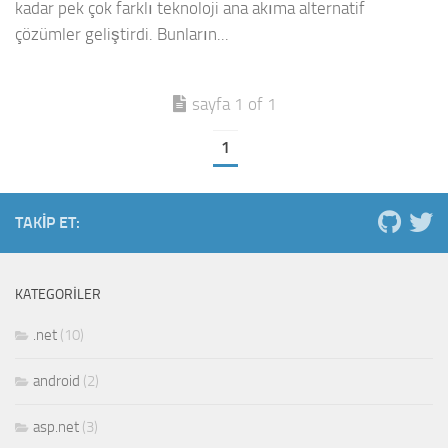
kadar pek çok farklı teknoloji ana akıma alternatif
çözümler geliştirdi. Bunların...
sayfa 1 of 1
1
TAKIP ET:
KATEGORILER
.net
(10)
android
(2)
asp.net
(3)