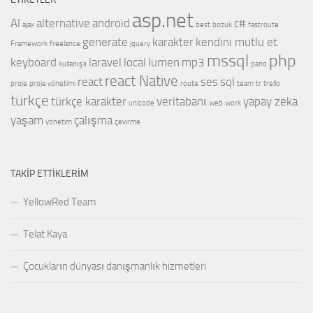
asp.net
AI
alternative
android
c#
ajax
best
bozuk
fastroute
generate
karakter
kendini mutlu et
Framework
freelance
jquery
mssql
php
keyboard
laravel
local
lumen
mp3
kullanışlı
pano
react Native
react
ses
sql
proje
proje yönetimi
route
team
tr
trello
türkçe
türkçe karakter
veritabanı
yapay zeka
unicode
web
work
yaşam
çalışma
yönetim
çevirme
TAKIP ETTIKLERIM
YellowRed Team
Telat Kaya
Çocukların dünyası danışmanlık hizmetleri