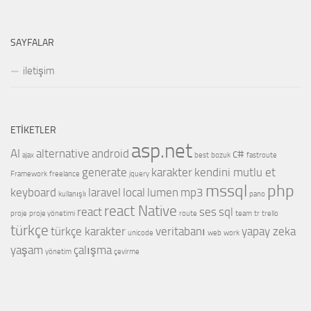
SAYFALAR
iletişim
ETIKETLER
asp.net
AI
alternative
android
c#
ajax
best
bozuk
fastroute
generate
karakter
kendini mutlu et
Framework
freelance
jquery
mssql
php
keyboard
laravel
local
lumen
mp3
kullanışlı
pano
react Native
react
ses
sql
proje
proje yönetimi
route
team
tr
trello
türkçe
türkçe karakter
veritabanı
yapay zeka
unicode
web
work
yaşam
çalışma
yönetim
çevirme