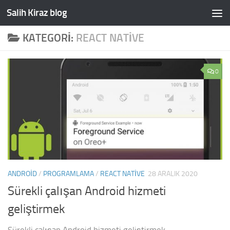
Salih Kiraz blog
Skip to content
KATEGORI:
REACT NATIVE
0
ANDROID
/
PROGRAMLAMA
/
REACT NATIVE
28 ARALIK 2020
Sürekli çalışan Android hizmeti
geliştirmek