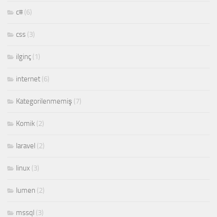
c#
(6)
css
(3)
ilginç
(1)
internet
(6)
Kategorilenmemiş
(7)
Komik
(2)
laravel
(2)
linux
(3)
lumen
(2)
mssql
(3)