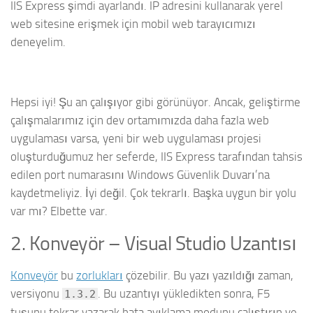
IIS Express şimdi ayarlandı. IP adresini kullanarak yerel
web sitesine erişmek için mobil web tarayıcımızı
deneyelim.
Hepsi iyi! Şu an çalışıyor gibi görünüyor. Ancak, geliştirme
çalışmalarımız için dev ortamımızda daha fazla web
uygulaması varsa, yeni bir web uygulaması projesi
oluşturduğumuz her seferde, IIS Express tarafından tahsis
edilen port numarasını Windows Güvenlik Duvarı’na
kaydetmeliyiz. İyi değil. Çok tekrarlı. Başka uygun bir yolu
var mı? Elbette var.
2. Konveyör – Visual Studio Uzantısı
Konveyör
bu
zorlukları
çözebilir. Bu yazı yazıldığı zaman,
versiyonu
. Bu uzantıyı yükledikten sonra, F5
1.3.2
tuşunu tekrar yazarak hata ayıklama modunu çalıştırın ve