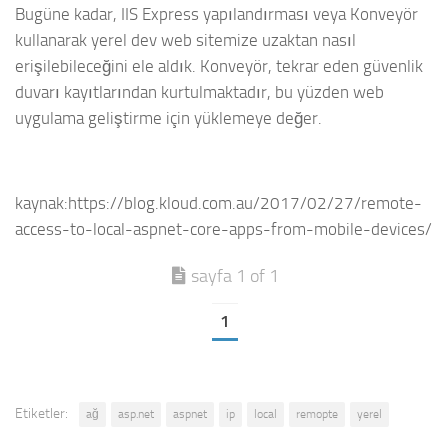
Bugüne kadar, IIS Express yapılandırması veya Konveyör
kullanarak yerel dev web sitemize uzaktan nasıl
erişilebileceğini ele aldık. Konveyör, tekrar eden güvenlik
duvarı kayıtlarından kurtulmaktadır, bu yüzden web
uygulama geliştirme için yüklemeye değer.
kaynak:https://blog.kloud.com.au/2017/02/27/remote-
access-to-local-aspnet-core-apps-from-mobile-devices/
sayfa 1 of 1
1
Etiketler:
ağ
asp.net
aspnet
ip
local
remopte
yerel