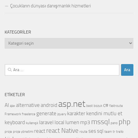
Çocukların dünyası danışmanlık hizmetleri
KATEGORILER
Kategoriler
Arama:
ETIKETLER
asp.net
AI
alternative
android
c#
ajax
best
bozuk
fastroute
generate
karakter
kendini mutlu et
Framework
freelance
jquery
mssql
php
keyboard
laravel
local
lumen
mp3
kullanışlı
pano
react Native
react
ses
sql
proje
proje yönetimi
route
team
tr
trello