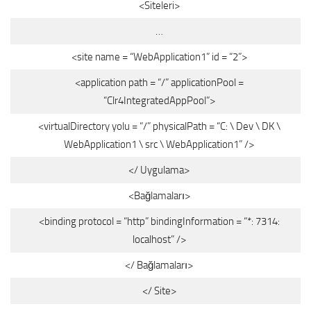
<Siteleri>
…
<site name = “WebApplication1” id = “2”>
<application path = “/” applicationPool =
“Clr4IntegratedAppPool”>
<virtualDirectory yolu = “/” physicalPath = “C: \ Dev \ DK \
WebApplication1 \ src \ WebApplication1” />
</ Uygulama>
<Bağlamaları>
<binding protocol = “http” bindingInformation = “*: 7314:
localhost” />
</ Bağlamaları>
</ Site>