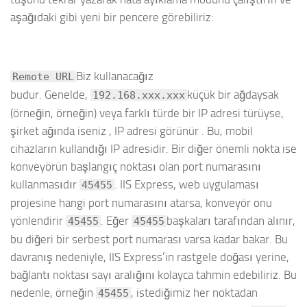
aşağıdaki gibi yeni bir pencere görebiliriz:
Biz kullanacağız
Remote URL
budur. Genelde,
küçük bir ağdaysak
192.168.xxx.xxx
(örneğin, örneğin) veya farklı türde bir IP adresi türüyse,
şirket ağında iseniz , IP adresi görünür . Bu, mobil
cihazların kullandığı IP adresidir. Bir diğer önemli nokta ise
konveyörün başlangıç ​​noktası olan port numarasını
kullanmasıdır
. IIS Express, web uygulaması
45455
projesine hangi port numarasını atarsa, konveyör onu
yönlendirir
. Eğer
başkaları tarafından alınır,
45455
45455
bu diğeri bir serbest port numarası varsa kadar bakar. Bu
davranış nedeniyle, IIS Express’in rastgele doğası yerine,
bağlantı noktası sayı aralığını kolayca tahmin edebiliriz. Bu
nedenle, örneğin
, istediğimiz her noktadan
45455