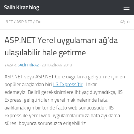
Salih Kiraz blog
Skip to content
.NET
/
ASP.NET
/
C#
0
ASP.NET Yerel uygulamarı ağ’da
ulaşılabilir hale getirme
YAZAR:
SALIH KIRAZ
·
28 HAZIRAN 2018
ASP.NET veya ASP.NET Core uygulama geliştirme için en
popüler araçlardan biri
IIS Express’tir
.
İnkar
edemeyiz. Belirli gereksinimlere ihtiyaç duymadıkça, IIS
Express, geliştiricilerin yerel makinelerinde hata
ayıklamak için bir tür de facto web sunucusudur. IIS
Express ile yerel web uygulamalarımıza hata ayıklama
süresi boyunca sorunsuzca erişebiliriz.