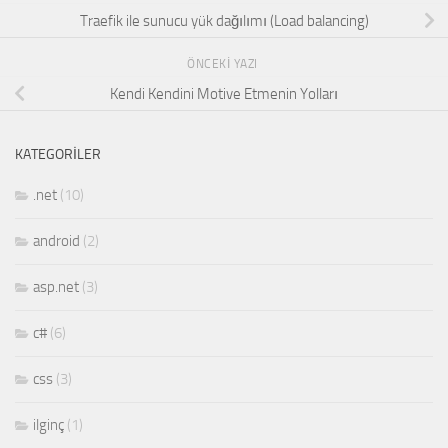
Traefik ile sunucu yük dağılımı (Load balancing)
ÖNCEKI YAZI
Kendi Kendini Motive Etmenin Yolları
KATEGORILER
.net
(10)
android
(2)
asp.net
(3)
c#
(6)
css
(3)
ilginç
(1)