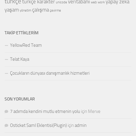
türkçe
türkçe karakter
veritabanı
yapay zeka
unicode
web
work
yaşam
çalışma
yönetim
çevirme
TAKIP ETTIKLERIM
YellowRed Team
Telat Kaya
Çocukların dünyası danışmanlık hizmetleri
SON YORUMLAR
7 adımda kendini mutlu etmenin yolu
için
Merve
Osticket Saml Eklentisi(Plugin)
için
admin