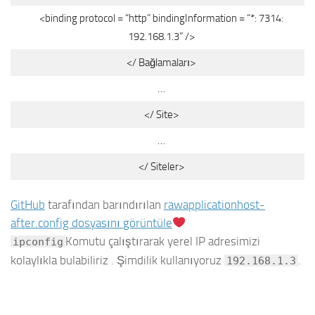
<binding protocol = “http” bindingInformation = “*: 7314:
192.168.1.3” />
</ Bağlamaları>
…
</ Site>
…
</ Siteler>
GitHub
tarafından barındırılan
raw
applicationhost-
after.config dosyasını
görüntüle
Komutu çalıştırarak yerel IP adresimizi
ipconfig
kolaylıkla bulabiliriz . Şimdilik kullanıyoruz
.
192.168.1.3