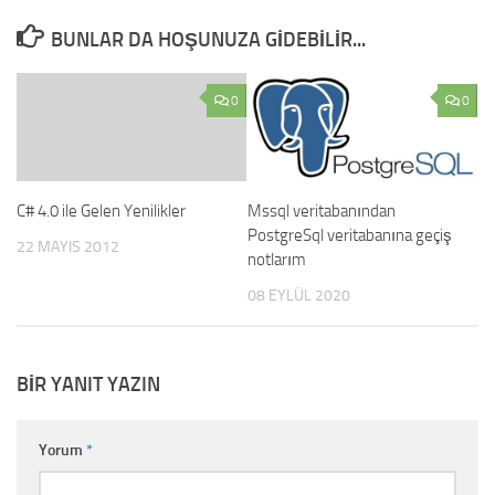
BUNLAR DA HOŞUNUZA GIDEBILIR...
0
0
C# 4.0 ile Gelen Yenilikler
Mssql veritabanından
PostgreSql veritabanına geçiş
22 MAYIS 2012
notlarım
08 EYLÜL 2020
BIR YANIT YAZIN
Yorum
*