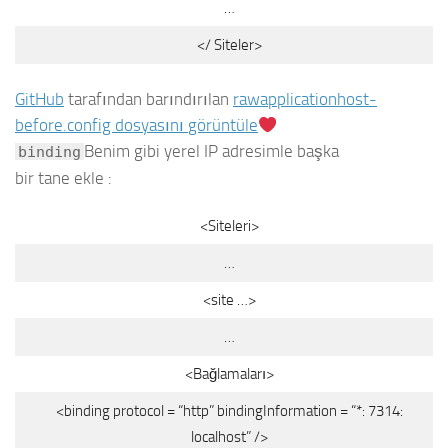
…
</ Siteler>
GitHub
tarafından barındırılan
raw
applicationhost-
before.config dosyasını
görüntüle
Benim gibi yerel IP adresimle başka
binding
bir tane ekle :
<Siteleri>
…
<site …>
…
<Bağlamaları>
<binding protocol = “http” bindingInformation = “*: 7314:
localhost” />