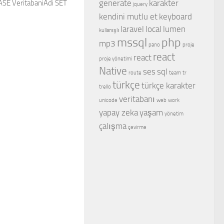
generate
karakter
SE VeritabaniAdi SET
jquery
kendini mutlu et
keyboard
laravel
local
lumen
kullanışlı
mssql
php
mp3
pano
proje
react
react
proje yönetimi
Native
ses
sql
route
team
tr
türkçe
türkçe karakter
trello
veritabanı
unicode
web
work
yapay zeka
yaşam
yönetim
çalışma
çevirme