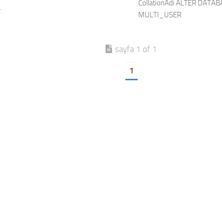
CollationAdi ALTER DATABA
.
MULTI_USER
sayfa 1 of 1
1