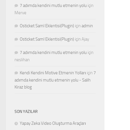
7 adımda kendini mutlu etmenin yolu
için
Merve
Osticket Saml Eklentisi(Plugin)
için
admin
Osticket Saml Eklentisi(Plugin)
için
Ajay
7 adımda kendini mutlu etmenin yolu
için
neslihan
Kendi Kendini Motive Etmenin Yolları
için
7
adımda kendini mutlu etmenin yolu - Salih
Kiraz blog
SON YAZILAR
Yapay Zeka Video Oluşturma Araçları