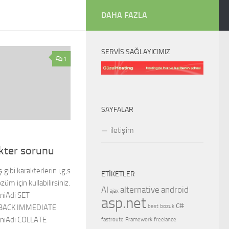
DAHA FAZLA
SERVIS SAĞLAYICIMIZ
1
SAYFALAR
iletişim
kter sorunu
 gibi karakterlerin i,g,s
ETIKETLER
üm için kullabilirsiniz.
AI
alternative
android
ajax
niAdi SET
asp.net
c#
best
bozuk
BACK IMMEDIATE
niAdi COLLATE
fastroute
Framework
freelance