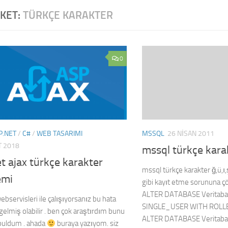
IKET:
TÜRKÇE KARAKTER
0
MSSQL
26 NISAN 2011
P.NET
/
C#
/
WEB TASARIMI
T 2018
mssql türkçe kara
t ajax türkçe karakter
mssql türkçe karakter ğ,ü,ı,ş
emi
gibi kayıt etme sorununa çöz
ALTER DATABASE Veritaba
ebservisleri ile çalışıyorsanız bu hata
SINGLE_USER WITH ROLL
gelmiş olabilir . ben çok araştırdım bunu
ALTER DATABASE Veritaba
uldum . ahada
buraya yazıyom. siz