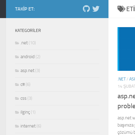
ET
Skip to content
TAKIP ET:
Salih Kiraz blog
ordan burdan...
KATEGORILER
.net
(10)
android
(2)
asp.net
(3)
.NET
/
AS
c#
(6)
14 ŞUBA
asp.ne
css
(3)
probl
ilginç
(1)
asp.net w
başınıza 
internet
(6)
çözümü b