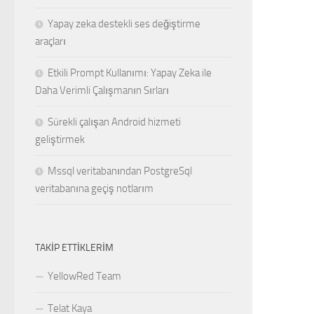
Yapay zeka destekli ses değiştirme
araçları
Etkili Prompt Kullanımı: Yapay Zeka ile
Daha Verimli Çalışmanın Sırları
Sürekli çalışan Android hizmeti
geliştirmek
Mssql veritabanından PostgreSql
veritabanına geçiş notlarım
TAKIP ETTIKLERIM
YellowRed Team
Telat Kaya