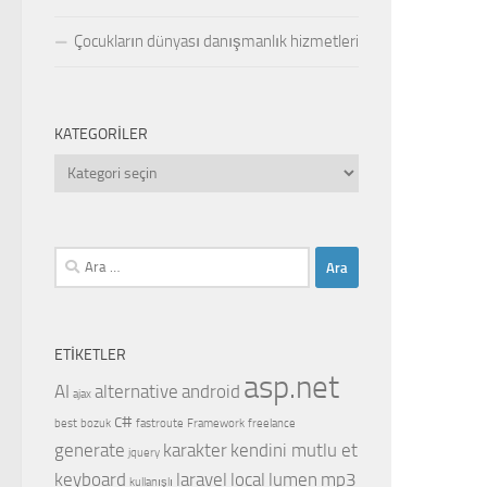
Çocukların dünyası danışmanlık hizmetleri
KATEGORILER
Kategoriler
Arama:
ETIKETLER
asp.net
AI
alternative
android
ajax
c#
best
bozuk
fastroute
Framework
freelance
generate
karakter
kendini mutlu et
jquery
keyboard
laravel
local
lumen
mp3
kullanışlı