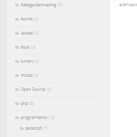
aramayın
Kategorilenmemiş
(7)
Komik
(2)
laravel
(2)
linux
(3)
lumen
(2)
mssql
(3)
Open Source
(2)
php
(6)
programlama
(13)
javascipt
(1)