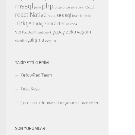
mssql
php
react
pano
proje
proje yönetimi
react Native
ses
sql
route
team
tr
trello
türkçe
türkçe karakter
unicode
veritabanı
yapay zeka
yaşam
web
work
çalışma
yönetim
çevirme
TAKIP ETTIKLERIM
YellowRed Team
Telat Kaya
Çocukların dünyası danışmanlık hizmetleri
SON YORUMLAR