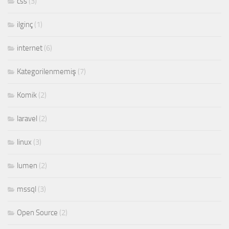
css
(3)
ilginç
(1)
internet
(6)
Kategorilenmemiş
(7)
Komik
(2)
laravel
(2)
linux
(3)
lumen
(2)
mssql
(3)
Open Source
(2)