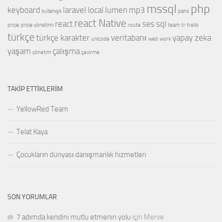
mssql
php
keyboard
laravel
local
lumen
mp3
kullanışlı
pano
react Native
react
ses
sql
proje
proje yönetimi
route
team
tr
trello
türkçe
türkçe karakter
veritabanı
yapay zeka
unicode
web
work
yaşam
çalışma
yönetim
çevirme
TAKIP ETTIKLERIM
YellowRed Team
Telat Kaya
Çocukların dünyası danışmanlık hizmetleri
SON YORUMLAR
7 adımda kendini mutlu etmenin yolu
için
Merve