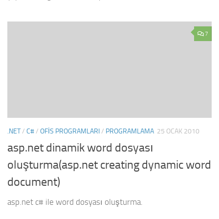
7
.NET
/
C#
/
OFIS PROGRAMLARI
/
PROGRAMLAMA
25 OCAK 2010
asp.net dinamik word dosyası
oluşturma(asp.net creating dynamic word
document)
asp.net c# ile word dosyası oluşturma.