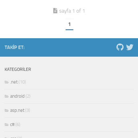
sayfa 1 of 1
1
TAKIP ET:
KATEGORILER
.net
(10)
android
(2)
asp.net
(3)
c#
(6)