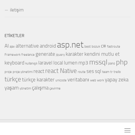
iletişim
ETIKETLER
asp.net
AI
alternative
android
c#
ajax
best
bozuk
fastroute
generate
karakter
kendini mutlu et
Framework
freelance
jquery
mssql
php
keyboard
laravel
local
lumen
mp3
kullanışlı
pano
react Native
react
ses
sql
proje
proje yönetimi
route
team
tr
trello
türkçe
türkçe karakter
veritabanı
yapay zeka
unicode
web
work
yaşam
çalışma
yönetim
çevirme