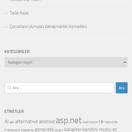
Telat Kaya
Çocukların dünyası danışmanlık hizmetleri
KATEGORILER
Kategoriler
Arama:
ETIKETLER
asp.net
AI
alternative
android
c#
ajax
best
bozuk
fastroute
generate
karakter
kendini mutlu et
Framework
freelance
jquery