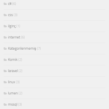
c#
(6)
css
(3)
ilginç
(1)
internet
(6)
Kategorilenmemiş
(7)
Komik
(2)
laravel
(2)
linux
(3)
lumen
(2)
mssql
(3)