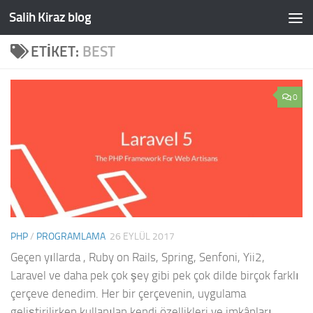
Salih Kiraz blog
Skip to content
ETIKET:
BEST
0
PHP
/
PROGRAMLAMA
26 EYLÜL 2017
Geçen yıllarda , Ruby on Rails, Spring, Senfoni, Yii2,
Laravel ve daha pek çok şey gibi pek çok dilde birçok farklı
çerçeve denedim. Her bir çerçevenin, uygulama
geliştirilirken kullanılan kendi özellikleri ve imkânları