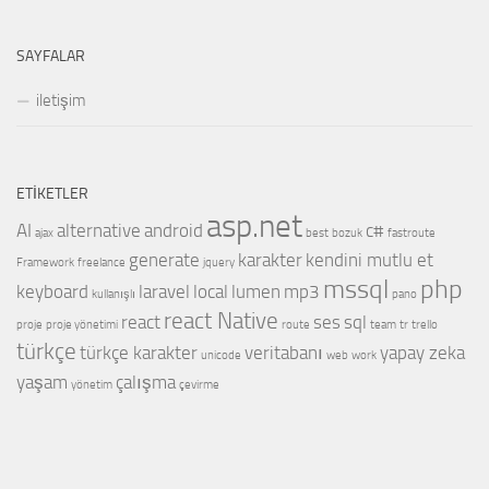
SAYFALAR
iletişim
ETIKETLER
asp.net
AI
alternative
android
c#
ajax
best
bozuk
fastroute
generate
karakter
kendini mutlu et
Framework
freelance
jquery
mssql
php
keyboard
laravel
local
lumen
mp3
kullanışlı
pano
react Native
react
ses
sql
proje
proje yönetimi
route
team
tr
trello
türkçe
türkçe karakter
veritabanı
yapay zeka
unicode
web
work
yaşam
çalışma
yönetim
çevirme