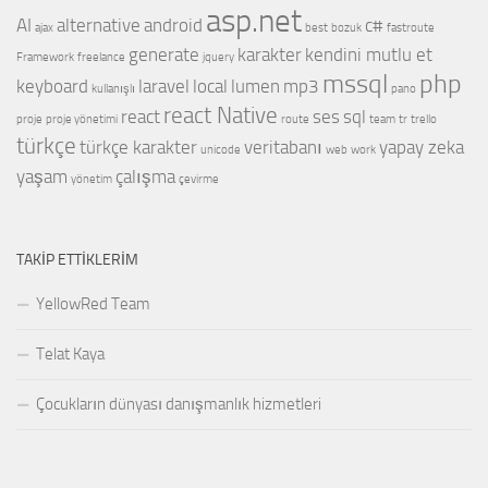
asp.net
AI
alternative
android
c#
ajax
best
bozuk
fastroute
generate
karakter
kendini mutlu et
Framework
freelance
jquery
mssql
php
keyboard
laravel
local
lumen
mp3
kullanışlı
pano
react Native
react
ses
sql
proje
proje yönetimi
route
team
tr
trello
türkçe
türkçe karakter
veritabanı
yapay zeka
unicode
web
work
yaşam
çalışma
yönetim
çevirme
TAKIP ETTIKLERIM
YellowRed Team
Telat Kaya
Çocukların dünyası danışmanlık hizmetleri