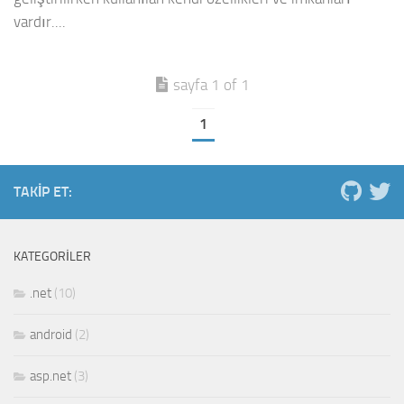
vardır....
sayfa 1 of 1
1
TAKIP ET:
KATEGORILER
.net
(10)
android
(2)
asp.net
(3)