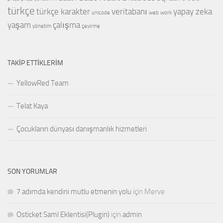
türkçe
türkçe karakter
veritabanı
yapay zeka
unicode
web
work
yaşam
çalışma
yönetim
çevirme
TAKIP ETTIKLERIM
YellowRed Team
Telat Kaya
Çocukların dünyası danışmanlık hizmetleri
SON YORUMLAR
7 adımda kendini mutlu etmenin yolu
için
Merve
Osticket Saml Eklentisi(Plugin)
için
admin