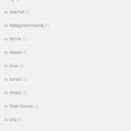
internet
(6)
Kategorilenmemiş
(7)
Komik
(2)
laravel
(2)
linux
(3)
lumen
(2)
mssql
(3)
Open Source
(2)
php
(6)