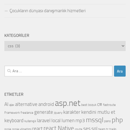
Çocukların dünyası danışmanlık hizmetleri
KATEGORILER
Kategoriler
Arama:
ETIKETLER
asp.net
AI
alternative
android
c#
ajax
best
bozuk
fastroute
generate
karakter
kendini mutlu et
Framework
freelance
jquery
mssql
php
keyboard
laravel
local
lumen
mp3
kullanışlı
pano
react Native
react
ses
sql
proje
proje yönetimi
route
team
tr
trello