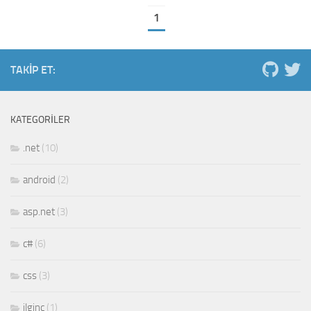
1
TAKIP ET:
KATEGORILER
.net
(10)
android
(2)
asp.net
(3)
c#
(6)
css
(3)
ilginç
(1)