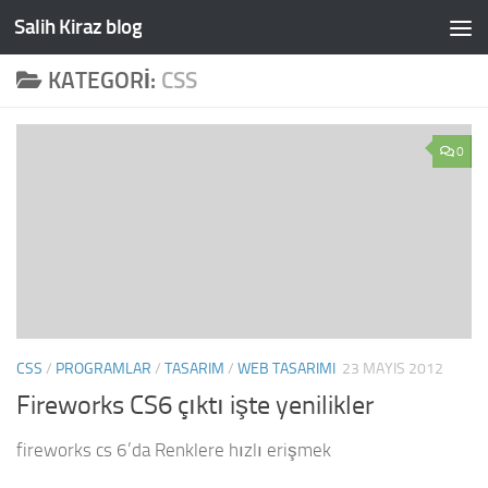
Salih Kiraz blog
Skip to content
KATEGORI:
CSS
0
CSS
/
PROGRAMLAR
/
TASARIM
/
WEB TASARIMI
23 MAYIS 2012
Fireworks CS6 çıktı işte yenilikler
fireworks cs 6’da Renklere hızlı erişmek