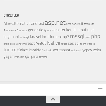
ETIKETLER
asp.net
AI
alternative
android
c#
ajax
best
bozuk
fastroute
generate
karakter
kendini mutlu et
Framework
freelance
jquery
mssql
php
keyboard
laravel
local
lumen
mp3
kullanışlı
pano
react Native
react
ses
sql
proje
proje yönetimi
route
team
tr
trello
türkçe
türkçe karakter
veritabanı
yapay zeka
unicode
web
work
yaşam
çalışma
yönetim
çevirme