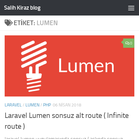
Salih Kiraz blog
Skip to content
ETIKET:
LUMEN
0
LARAVEL
/
LUMEN
/
PHP
06 NISAN 2018
Laravel Lumen sonsuz alt route ( Infinite
route )