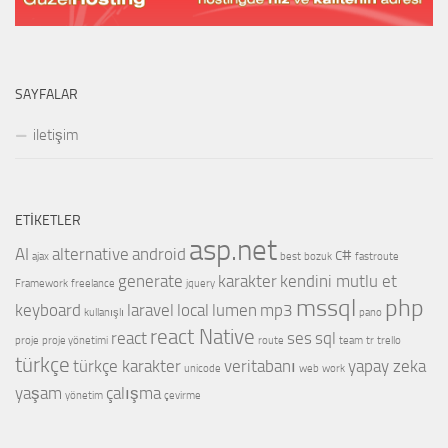
SAYFALAR
iletişim
ETIKETLER
asp.net
AI
alternative
android
c#
ajax
best
bozuk
fastroute
generate
karakter
kendini mutlu et
Framework
freelance
jquery
mssql
php
keyboard
laravel
local
lumen
mp3
kullanışlı
pano
react Native
react
ses
sql
proje
proje yönetimi
route
team
tr
trello
türkçe
türkçe karakter
veritabanı
yapay zeka
unicode
web
work
yaşam
çalışma
yönetim
çevirme