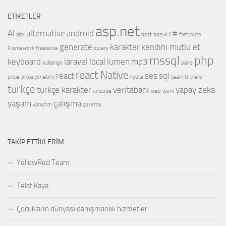
ETIKETLER
asp.net
AI
alternative
android
c#
ajax
best
bozuk
fastroute
generate
karakter
kendini mutlu et
Framework
freelance
jquery
mssql
php
keyboard
laravel
local
lumen
mp3
kullanışlı
pano
react Native
react
ses
sql
proje
proje yönetimi
route
team
tr
trello
türkçe
türkçe karakter
veritabanı
yapay zeka
unicode
web
work
yaşam
çalışma
yönetim
çevirme
TAKIP ETTIKLERIM
YellowRed Team
Telat Kaya
Çocukların dünyası danışmanlık hizmetleri