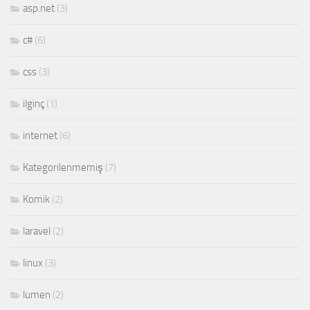
asp.net
(3)
c#
(6)
css
(3)
ilginç
(1)
internet
(6)
Kategorilenmemiş
(7)
Komik
(2)
laravel
(2)
linux
(3)
lumen
(2)