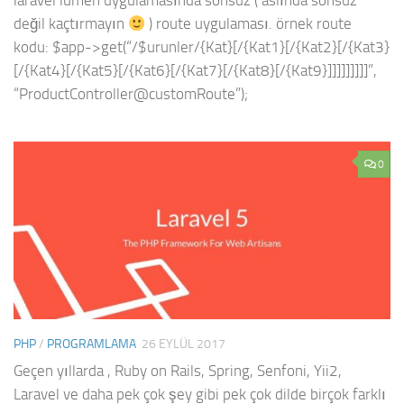
laravel lumen uygulamasında sonsuz ( aslında sonsuz
değil kaçtırmayın
) route uygulaması. örnek route
kodu: $app->get(“/$urunler/{Kat}[/{Kat1}[/{Kat2}[/{Kat3}
[/{Kat4}[/{Kat5}[/{Kat6}[/{Kat7}[/{Kat8}[/{Kat9}]]]]]]]]]”,
“ProductController@customRoute”);
0
PHP
/
PROGRAMLAMA
26 EYLÜL 2017
Geçen yıllarda , Ruby on Rails, Spring, Senfoni, Yii2,
Laravel ve daha pek çok şey gibi pek çok dilde birçok farklı