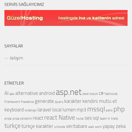
SERVIS SAĞLAYICIMIZ
SAYFALAR
iletişim
ETIKETLER
asp.net
AI
alternative
android
c#
ajax
best
bozuk
fastroute
generate
karakter
kendini mutlu et
Framework
freelance
jquery
mssql
php
keyboard
laravel
local
lumen
mp3
kullanışlı
pano
react Native
react
ses
sql
proje
proje yönetimi
route
team
tr
trello
türkçe
türkçe karakter
veritabanı
yapay zeka
unicode
web
work