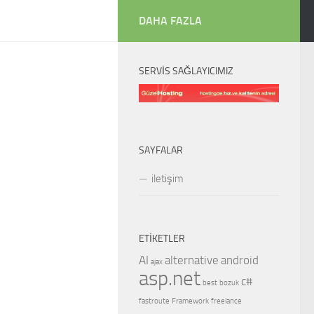
DAHA FAZLA
SERVIS SAĞLAYICIMIZ
SAYFALAR
iletişim
ETIKETLER
AI
alternative
android
ajax
asp.net
c#
best
bozuk
fastroute
Framework
freelance