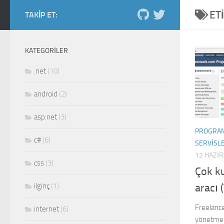
ET
Skip to content
TAKIP ET:
Salih Kiraz blog
ordan burdan...
KATEGORILER
.net
(10)
android
(2)
asp.net
(3)
PROGRA
c#
(6)
SERVISL
12 HAZI
css
(3)
Çok ku
ilginç
(1)
aracı
Freelance
internet
(6)
yönetmek 