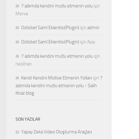
7 adımda kendini mutlu etmenin yolu
için
Merve
Osticket Saml Eklentisi(Plugin)
için
admin
Osticket Saml Eklentisi(Plugin)
için
Ajay
7 adımda kendini mutlu etmenin yolu
için
neslihan
Kendi Kendini Motive Etmenin Yolları
için
7
adımda kendini mutlu etmenin yolu - Salih
Kiraz blog
SON YAZILAR
Yapay Zeka Video Oluşturma Araçları