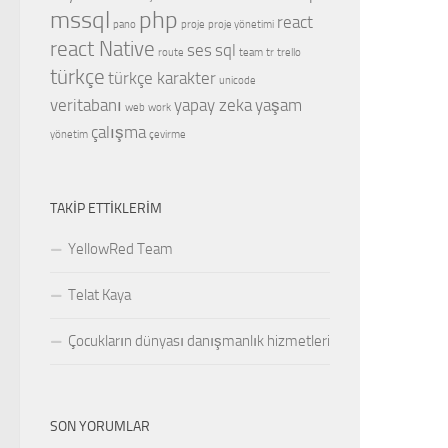
mssql
php
react
pano
proje
proje yönetimi
react Native
ses
sql
route
team
tr
trello
türkçe
türkçe karakter
unicode
veritabanı
yapay zeka
yaşam
web
work
çalışma
yönetim
çevirme
TAKIP ETTIKLERIM
YellowRed Team
Telat Kaya
Çocukların dünyası danışmanlık hizmetleri
SON YORUMLAR