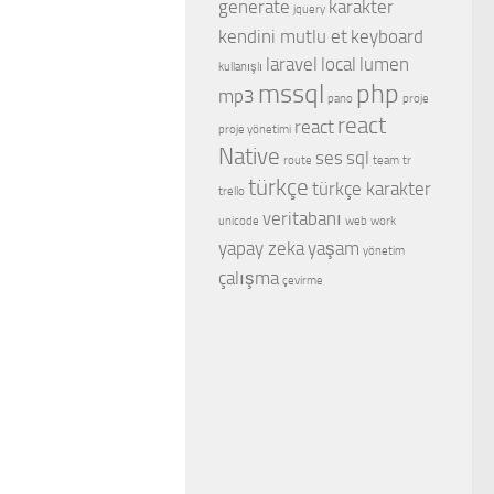
generate
karakter
jquery
kendini mutlu et
keyboard
laravel
local
lumen
kullanışlı
mssql
php
mp3
pano
proje
react
react
proje yönetimi
Native
ses
sql
route
team
tr
türkçe
türkçe karakter
trello
veritabanı
unicode
web
work
yapay zeka
yaşam
yönetim
çalışma
çevirme