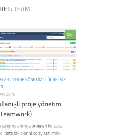
IKET:
TEAM
0
MLAR
/
PROJE YÖNETIMI
/
ÜCRETSIZ
ER
RAN 2018
llanışlı proje yönetim
 (Teamwork)
 çalışmalarımda projeleri kolayca
, hata takiplerini kolaylaştırmak ,