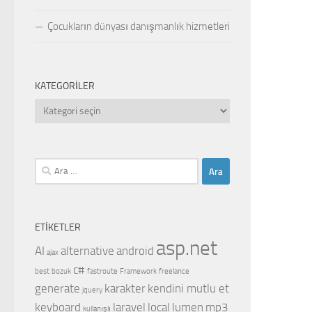
Çocukların dünyası danışmanlık hizmetleri
KATEGORILER
Kategoriler
Arama:
ETIKETLER
asp.net
AI
alternative
android
ajax
c#
best
bozuk
fastroute
Framework
freelance
generate
karakter
kendini mutlu et
jquery
keyboard
laravel
local
lumen
mp3
kullanışlı