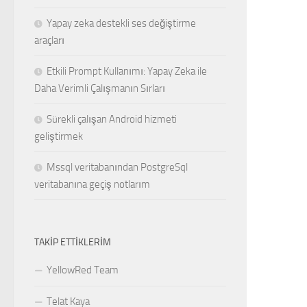
Yapay zeka destekli ses değiştirme
araçları
Etkili Prompt Kullanımı: Yapay Zeka ile
Daha Verimli Çalışmanın Sırları
Sürekli çalışan Android hizmeti
geliştirmek
Mssql veritabanından PostgreSql
veritabanına geçiş notlarım
TAKIP ETTIKLERIM
YellowRed Team
Telat Kaya