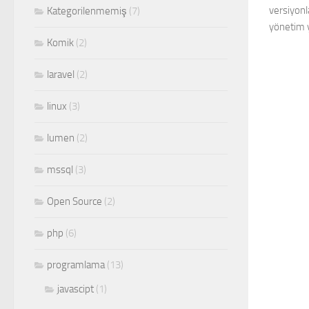
versiyonl
Kategorilenmemiş
(7)
yönetim 
Komik
(2)
laravel
(2)
linux
(3)
lumen
(2)
mssql
(3)
Open Source
(2)
php
(6)
programlama
(13)
javascipt
(1)