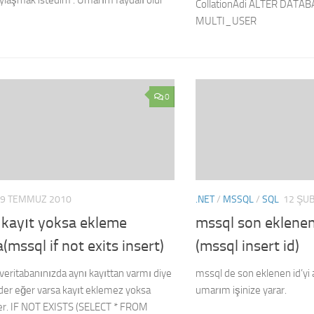
aylaşmak istedim . Umarım faydalı olur
CollationAdi ALTER DATABA
MULTI_USER
0
9 TEMMUZ 2010
.NET
/
MSSQL
/
SQL
12 ŞU
 kayıt yoksa ekleme
mssql son eklenen
mssql if not exits insert)
(mssql insert id)
eritabanınızda aynı kayıttan varmı diye
mssql de son eklenen id’yi 
der eğer varsa kayıt eklemez yoksa
umarım işinize yarar.
ler. IF NOT EXISTS (SELECT * FROM