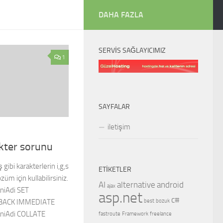
DAHA FAZLA
SERVIS SAĞLAYICIMIZ
1
SAYFALAR
iletişim
kter sorunu
 gibi karakterlerin i,g,s
ETIKETLER
üm için kullabilirsiniz.
AI
alternative
android
ajax
niAdi SET
asp.net
c#
best
bozuk
BACK IMMEDIATE
niAdi COLLATE
fastroute
Framework
freelance