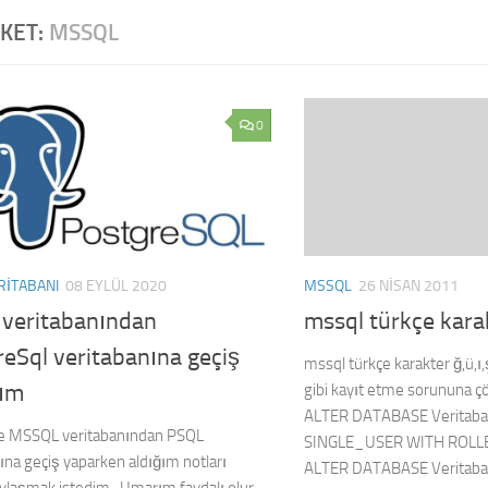
IKET:
MSSQL
0
MSSQL
26 NISAN 2011
RITABANI
08 EYLÜL 2020
mssql türkçe kara
 veritabanından
eSql veritabanına geçiş
mssql türkçe karakter ğ,ü,ı,ş
rım
gibi kayıt etme sorununa çöz
ALTER DATABASE Veritaba
nce MSSQL veritabanından PSQL
SINGLE_USER WITH ROLL
ına geçiş yaparken aldığım notları
ALTER DATABASE Veritaba