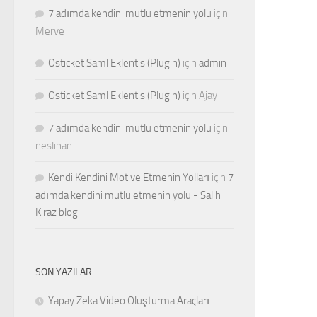
7 adımda kendini mutlu etmenin yolu
için
Merve
Osticket Saml Eklentisi(Plugin)
için
admin
Osticket Saml Eklentisi(Plugin)
için
Ajay
7 adımda kendini mutlu etmenin yolu
için
neslihan
Kendi Kendini Motive Etmenin Yolları
için
7
adımda kendini mutlu etmenin yolu - Salih
Kiraz blog
SON YAZILAR
Yapay Zeka Video Oluşturma Araçları