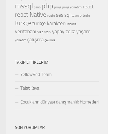
mssql
php
react
pano
proje
proje yönetimi
react Native
ses
sql
route
team
tr
trello
türkçe
türkçe karakter
unicode
veritabanı
yapay zeka
yaşam
web
work
çalışma
yönetim
çevirme
TAKIP ETTIKLERIM
YellowRed Team
Telat Kaya
Çocukların dünyası danışmanlık hizmetleri
SON YORUMLAR