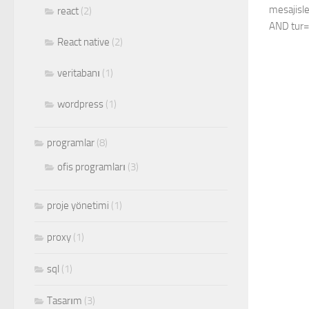
mesajis
react
(2)
AND tur=
React native
(2)
veritabanı
(1)
wordpress
(1)
programlar
(8)
ofis programları
(3)
proje yönetimi
(1)
proxy
(1)
sql
(1)
Tasarım
(3)