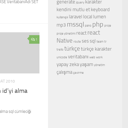
generate
karakter
SE VeritabaniAdi SET
jquery
kendini mutlu et
keyboard
laravel
local
lumen
kullanışlı
mssql
php
mp3
pano
proje
react
react
proje yönetimi
Native
1
ses
sql
route
team
tr
türkçe
türkçe karakter
trello
veritabanı
unicode
web
work
yapay zeka
yaşam
yönetim
çalışma
çevirme
BAT 2010
 id’yi alma
alma sql cümleciği