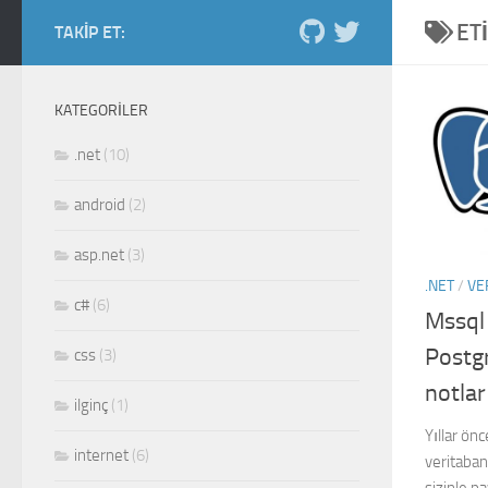
ET
Skip to content
TAKIP ET:
Salih Kiraz blog
ordan burdan...
KATEGORILER
.net
(10)
android
(2)
asp.net
(3)
.NET
/
VE
c#
(6)
Mssql
Postgr
css
(3)
notla
ilginç
(1)
Yıllar ö
internet
(6)
veritaban