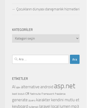
Çocukların dünyası danışmanlık hizmetleri
KATEGORILER
Kategoriler
Arama:
ETIKETLER
asp.net
AI
alternative
android
ajax
c#
best
bozuk
fastroute
Framework
freelance
generate
karakter
kendini mutlu et
jquery
keyboard
laravel
local
lumen
mp3
kullanışlı