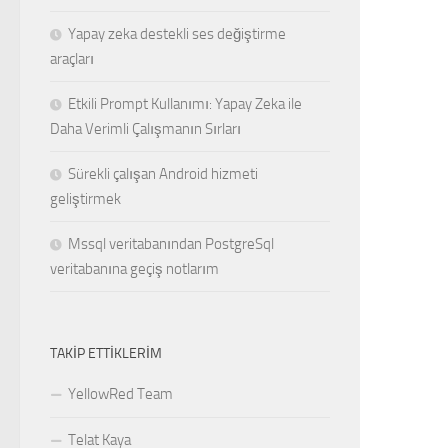
Yapay zeka destekli ses değiştirme
araçları
Etkili Prompt Kullanımı: Yapay Zeka ile
Daha Verimli Çalışmanın Sırları
Sürekli çalışan Android hizmeti
geliştirmek
Mssql veritabanından PostgreSql
veritabanına geçiş notlarım
TAKIP ETTIKLERIM
YellowRed Team
Telat Kaya