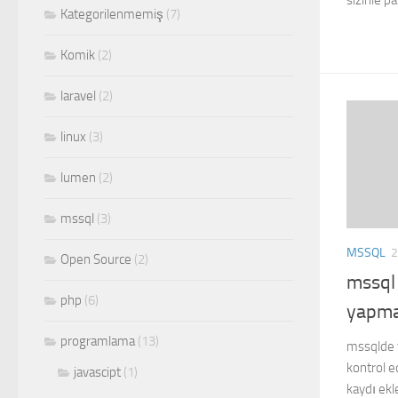
sizinle p
Kategorilenmemiş
(7)
Komik
(2)
laravel
(2)
linux
(3)
lumen
(2)
mssql
(3)
MSSQL
2
Open Source
(2)
mssql
php
(6)
yapma(
programlama
(13)
mssqlde v
kontrol e
javascipt
(1)
kaydı ek