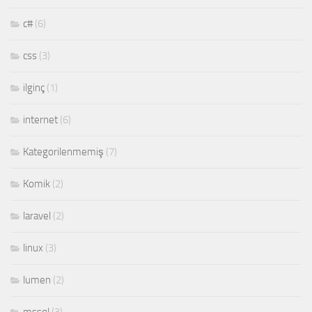
c#
(6)
css
(3)
ilginç
(1)
internet
(6)
Kategorilenmemiş
(7)
Komik
(2)
laravel
(2)
linux
(3)
lumen
(2)