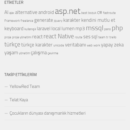
ETIKETLER
asp.net
AI
alternative
android
c#
ajax
best
bozuk
fastroute
generate
karakter
kendini mutlu et
Framework
freelance
jquery
mssql
php
keyboard
laravel
local
lumen
mp3
kullanışlı
pano
react Native
react
ses
sql
proje
proje yönetimi
route
team
tr
trello
türkçe
türkçe karakter
veritabanı
yapay zeka
unicode
web
work
yaşam
çalışma
yönetim
çevirme
TAKIP ETTIKLERIM
YellowRed Team
Telat Kaya
Çocukların dünyası danışmanlık hizmetleri