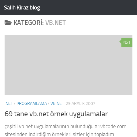
Salih Kiraz blog
Skip to content
KATEGORI:
VB.NET
1
.NET
/
PROGRAMLAMA
/
VB.NET
29 ARALIK 2007
69 tane vb.net örnek uygulamalar
çeşitli vb.net uygulamalarının bulunduğu a1vbcode.com
sitesinden indirdiğim örnekleri sizler için topladım.