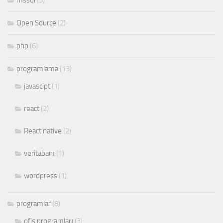
mssql
(3)
Open Source
(2)
php
(6)
programlama
(13)
javascipt
(1)
react
(2)
React native
(2)
veritabanı
(1)
wordpress
(1)
programlar
(8)
ofis programları
(3)