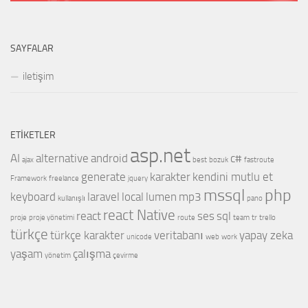
SAYFALAR
iletişim
ETIKETLER
asp.net
AI
alternative
android
c#
ajax
best
bozuk
fastroute
generate
karakter
kendini mutlu et
Framework
freelance
jquery
mssql
php
keyboard
laravel
local
lumen
mp3
kullanışlı
pano
react Native
react
ses
sql
proje
proje yönetimi
route
team
tr
trello
türkçe
türkçe karakter
veritabanı
yapay zeka
unicode
web
work
yaşam
çalışma
yönetim
çevirme