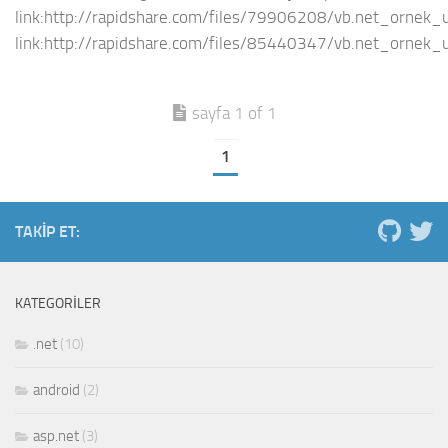
link:http://rapidshare.com/files/79906208/vb.net_ornek_u
link:http://rapidshare.com/files/85440347/vb.net_ornek_u
sayfa 1 of 1
1
TAKIP ET:
KATEGORILER
.net
(10)
android
(2)
asp.net
(3)