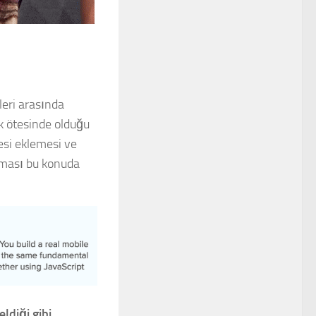
eri arasında
çok ötesinde olduğu
esi eklemesi ve
aması bu konuda
ldiği gibi,