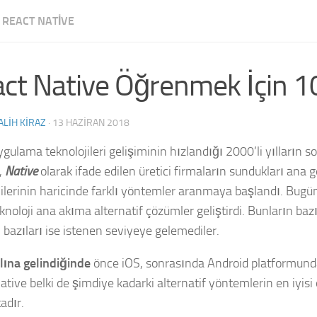
REACT NATIVE
ct Native Öğrenmek İçin 
ALIH KIRAZ
·
13 HAZIRAN 2018
uygulama teknolojileri gelişiminin hızlandığı 2000’li yılların 
,
Native
olarak ifade edilen üretici firmaların sundukları ana g
jilerinin haricinde farklı yöntemler aranmaya başlandı. Bugü
eknoloji ana akıma alternatif çözümler geliştirdi. Bunların bazı
 bazıları ise istenen seviyeye gelemediler.
lına gelindiğinde
önce iOS, sonrasında Android platformund
ative belki de şimdiye kadarki alternatif yöntemlerin en iyisi
adır.