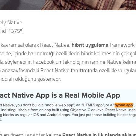
ely Native
 id=”375″]
 kavramsal olarak React Native,
hibrit uygulama
framework’l
se de, içinde barındırdığı özelliklerin hibrit kelimesinin çok 
kla söylenebilir. Facebook’un teknolojinin ismine Native kelim
n anasayfasındaki React Native tanıtımında özellikle vurgul
iddialı olduğunu gösteriyor.
i en önemli anahtar kelime
React Native’in ilk planda akla ge