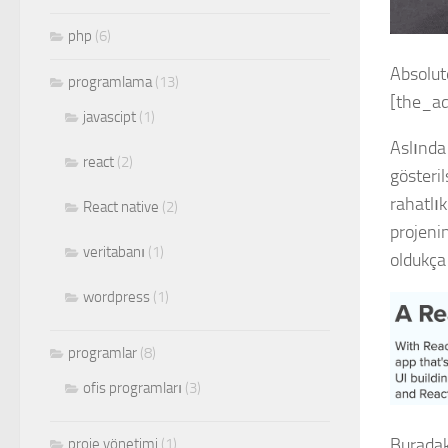
php
(6)
Absolut
programlama
(13)
[the_ad
javascipt
(1)
Aslında
react
(2)
gösteril
rahatlı
React native
(2)
projeni
veritabanı
(1)
oldukça 
wordpress
(1)
programlar
(8)
ofis programları
(3)
Buradak
proje yönetimi
(1)