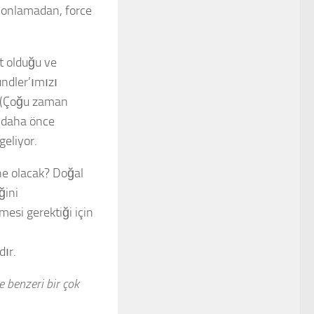
iyonlamadan, force
t olduğu ve
undler’ımızı
k (Çoğu zaman
a daha önce
geliyor.
 ne olacak? Doğal
ğini
mesi gerektiği için
ır.
e benzeri bir çok