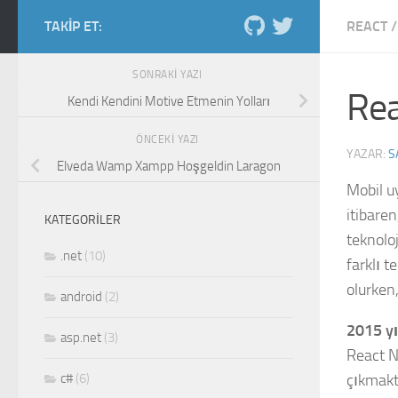
Skip to content
TAKIP ET:
REACT
/
Salih Kiraz blog
ordan burdan...
SONRAKI YAZI
Rea
Kendi Kendini Motive Etmenin Yolları
ÖNCEKI YAZI
YAZAR:
S
Elveda Wamp Xampp Hoşgeldin Laragon
M
obil 
itibaren
KATEGORILER
teknolo
.net
(10)
farklı t
olurken,
android
(2)
2015 yı
asp.net
(3)
React N
c#
(6)
çıkmakt