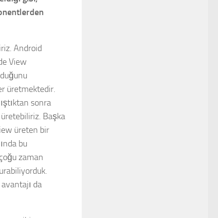
ponentlerden
riz. Android
 de View
olduğunu
er üretmektedir.
lıştıktan sonra
üretebiliriz. Başka
iew üreten bir
lında bu
u çoğu zaman
urabiliyorduk.
 avantajı da