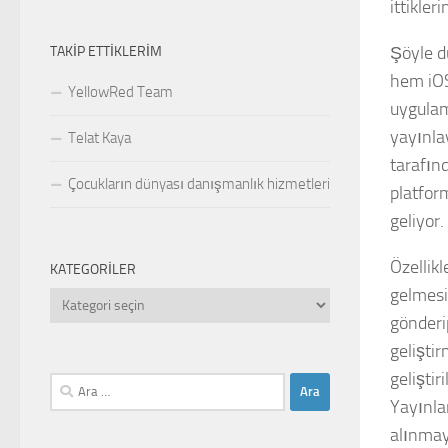
ittikle
Şöyle d
TAKIP ETTIKLERIM
hem iOS
YellowRed Team
uygulam
yayınla
Telat Kaya
tarafınd
Çocukların dünyası danışmanlık hizmetleri
platfor
geliyor.
Özellikl
KATEGORILER
gelmesi
Kategoriler
gönderi
geliştir
geliştir
Arama:
Yayınla
alınmay