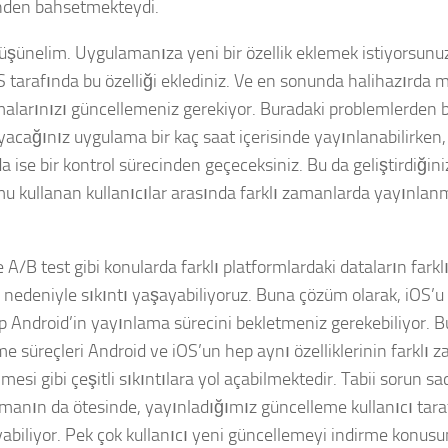
rinden bahsetmekteydi.
üşünelim. Uygulamanıza yeni bir özellik eklemek istiyorsun
 tarafında bu özelliği eklediniz. Ve en sonunda halihazırda 
alarınızı güncellemeniz gerekiyor. Buradaki problemlerden bi
yacağınız uygulama bir kaç saat içerisinde yayınlanabilirken
a ise bir kontrol sürecinden geçeceksiniz. Bu da geliştirdiğiniz
mu kullanan kullanıcılar arasında farklı zamanlarda yayınla
e A/B test gibi konularda farklı platformlardaki dataların far
 nedeniyle sıkıntı yaşayabiliyoruz. Buna çözüm olarak, iOS’
p Android’in yayınlama sürecini bekletmeniz gerekebiliyor. 
me süreçleri Android ve iOS’un hep aynı özelliklerinin farklı
ilmesi gibi çeşitli sıkıntılara yol açabilmektedir. Tabii sorun s
manın da ötesinde, yayınladığımız güncelleme kullanıcı tar
abiliyor. Pek çok kullanıcı yeni güncellemeyi indirme konusu