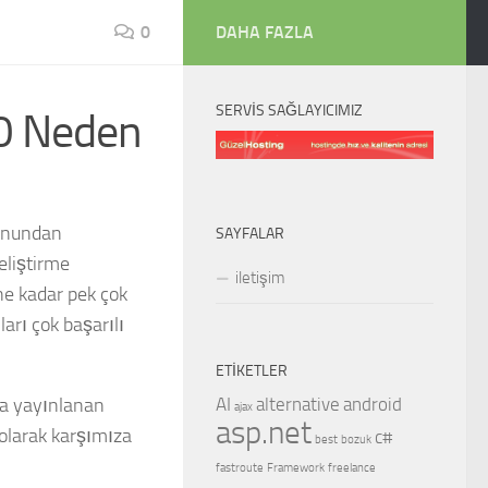
0
DAHA FAZLA
SERVIS SAĞLAYICIMIZ
10 Neden
sonundan
SAYFALAR
eliştirme
iletişim
ne kadar pek çok
ları çok başarılı
ETIKETLER
AI
alternative
android
a yayınlanan
ajax
asp.net
 olarak karşımıza
c#
best
bozuk
fastroute
Framework
freelance