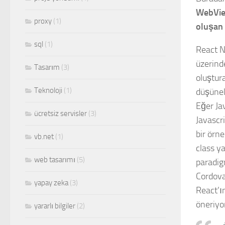
WebView
proxy
(1)
oluşan 
sql
(1)
React N
üzerinde
Tasarım
(3)
oluştur
Teknoloji
(1)
düşüneli
Eğer Ja
ücretsiz servisler
(3)
Javascri
bir örn
vb.net
(1)
class y
web tasarımı
(5)
paradig
Cordova 
yapay zeka
(3)
React’ı
öneriyo
yararlı bilgiler
(2)