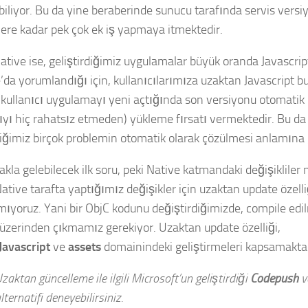
biliyor. Bu da yine beraberinde sunucu tarafında servis vers
lere kadar pek çok ek iş yapmaya itmektedir.
ative ise, geliştirdiğimiz uygulamalar büyük oranda Javascrip
’da yorumlandığı için, kullanıcılarımıza uzaktan Javascript b
k kullanıcı uygulamayı yeni açtığında son versiyonu otomati
cıyı hiç rahatsız etmeden) yükleme fırsatı vermektedir. Bu d
iğimiz birçok problemin otomatik olarak çözülmesi anlamına 
akla gelebilecek ilk soru, peki Native katmandaki değişikliler
ative tarafta yaptığımız değişikler için uzaktan update özelli
mıyoruz. Yani bir ObjC kodunu değiştirdiğimizde, compile edil
üzerinden çıkmamız gerekiyor. Uzaktan update özelliği,
Javascript
ve
assets
domainindeki geliştirmeleri kapsamaktad
zaktan güncelleme ile ilgili Microsoft’un geliştirdiği
Codepush
v
lternatifi deneyebilirsiniz.