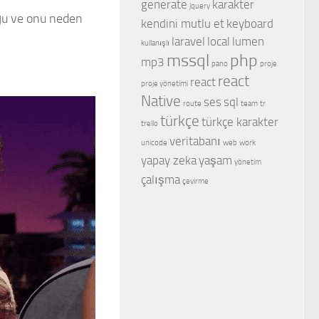
generate
karakter
jquery
duğu ve onu neden
kendini mutlu et
keyboard
laravel
local
lumen
kullanışlı
mssql
php
mp3
pano
proje
react
react
proje yönetimi
Native
ses
sql
route
team
tr
türkçe
türkçe karakter
trello
veritabanı
unicode
web
work
yapay zeka
yaşam
yönetim
çalışma
çevirme