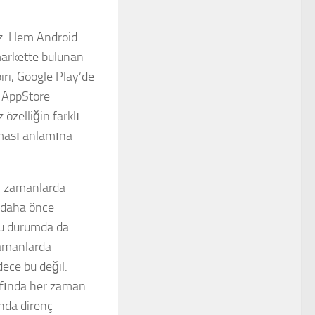
uz. Hem Android
markette bulunan
ri, Google Play’de
, AppStore
 özelliğin farklı
nması anlamına
klı zamanlarda
u daha önce
Bu durumda da
 zamanlarda
adece bu değil.
afında her zaman
nda direnç