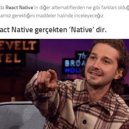
ıda
React Native
’in diğer alternatiflerden ne gibi farkları ol
amız gerektiğini maddeler halinde inceleyeceğiz.
act Native gerçekten ‘Native’ dir.