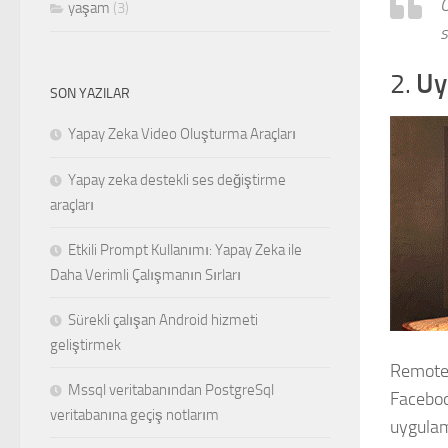
Ö
yaşam
(3)
s
2.
Uy
SON YAZILAR
Yapay Zeka Video Oluşturma Araçları
Yapay zeka destekli ses değiştirme
araçları
Etkili Prompt Kullanımı: Yapay Zeka ile
Daha Verimli Çalışmanın Sırları
Sürekli çalışan Android hizmeti
geliştirmek
Remote
Mssql veritabanından PostgreSql
Faceboo
veritabanına geçiş notlarım
uygulam