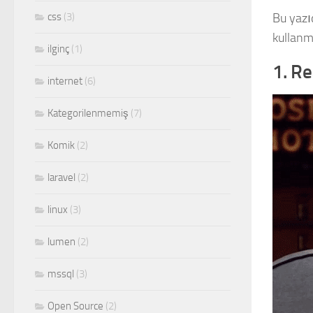
css
(3)
Bu yaz
kullanm
ilginç
(1)
1. Re
internet
(6)
Kategorilenmemiş
(7)
Komik
(2)
laravel
(2)
linux
(3)
lumen
(2)
mssql
(3)
Open Source
(2)