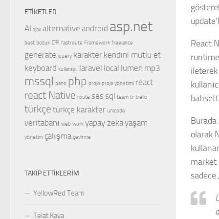
göstere
ETIKETLER
update’
asp.net
AI
alternative
android
ajax
c#
React N
best
bozuk
fastroute
Framework
freelance
generate
karakter
kendini mutlu et
runtime
jquery
keyboard
laravel
local
lumen
mp3
iletere
kullanışlı
mssql
php
react
kullanı
pano
proje
proje yönetimi
react Native
ses
sql
bahsett
route
team
tr
trello
türkçe
türkçe karakter
unicode
Burada 
veritabanı
yapay zeka
yaşam
web
work
olarak N
çalışma
yönetim
çevirme
kullana
market 
TAKIP ETTIKLERIM
sadece
YellowRed Team
U
a
Telat Kaya