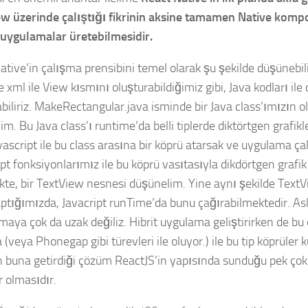
 üzerinde çalıştığı fikrinin aksine tamamen Native kom
uygulamalar üretebilmesidir.
ative’in çalışma prensibini temel olarak şu şekilde düşünebili
 xml ile View kısmını oluşturabildiğimiz gibi, Java kodları ile
abiliriz. MakeRectangular.java isminde bir Java class’ımızın 
m. Bu Java class’ı runtime’da belli tiplerde diktörtgen grafikl
vascript ile bu class arasına bir köprü atarsak ve uygulama ça
pt fonksiyonlarımız ile bu köprü vasıtasıyla dikdörtgen grafik 
ekte, bir TextView nesnesi düşünelim. Yine aynı şekilde TextV
aptığımızda, Javacript runTime’da bunu çağırabilmektedir. As
maya çok da uzak değiliz. Hibrit uygulama geliştirirken de b
(veya Phonegap gibi türevleri ile oluyor.) ile bu tip köprüler k
n buna getirdiği çözüm ReactJS’in yapısında sunduğu pek çok
r olmasıdır.