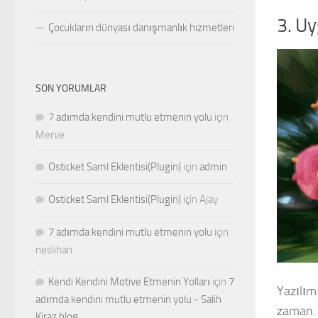
3. Uy
Çocukların dünyası danışmanlık hizmetleri
SON YORUMLAR
7 adımda kendini mutlu etmenin yolu
için
Merve
Osticket Saml Eklentisi(Plugin)
için
admin
Osticket Saml Eklentisi(Plugin)
için
Ajay
7 adımda kendini mutlu etmenin yolu
için
neslihan
Kendi Kendini Motive Etmenin Yolları
için
7
Yazılım
adımda kendini mutlu etmenin yolu - Salih
zaman. 
Kiraz blog