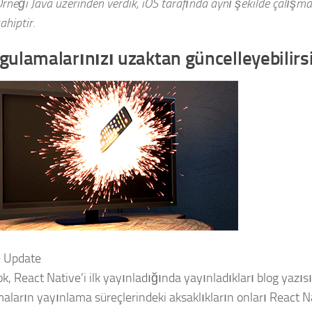
rneği Java üzerinden verdik, iOS tarafında aynı şekilde çalışma
ahiptir.
gulamalarınızı uzaktan güncelleyebilirsi
 Update
k, React Native’i ilk yayınladığında yayınladıkları blog yazıs
aların yayınlama süreçlerindeki aksaklıkların onları React N