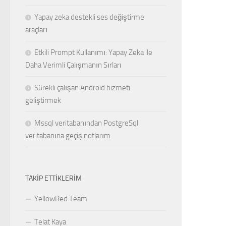
Yapay zeka destekli ses değiştirme
araçları
Etkili Prompt Kullanımı: Yapay Zeka ile
Daha Verimli Çalışmanın Sırları
Sürekli çalışan Android hizmeti
geliştirmek
Mssql veritabanından PostgreSql
veritabanına geçiş notlarım
TAKIP ETTIKLERIM
YellowRed Team
Telat Kaya