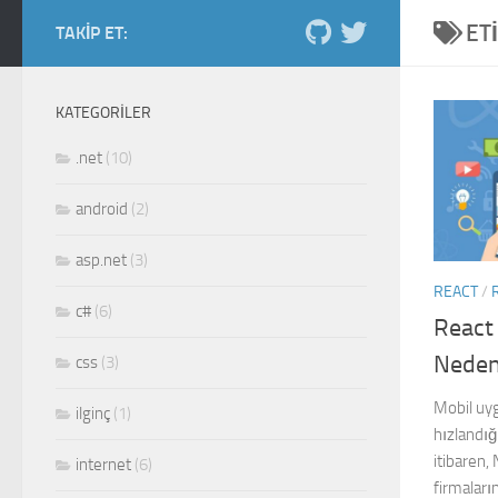
ET
Skip to content
TAKIP ET:
Salih Kiraz blog
ordan burdan...
KATEGORILER
.net
(10)
android
(2)
asp.net
(3)
REACT
/
c#
(6)
React
Nede
css
(3)
Mobil uyg
ilginç
(1)
hızlandığ
itibaren, 
internet
(6)
firmaları