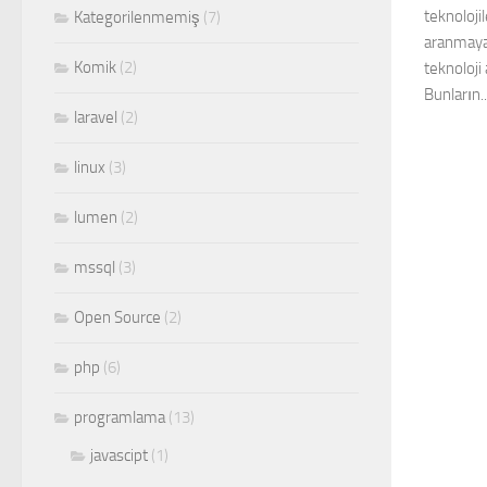
teknoloji
Kategorilenmemiş
(7)
aranmaya 
Komik
(2)
teknoloji
Bunların..
laravel
(2)
linux
(3)
lumen
(2)
mssql
(3)
Open Source
(2)
php
(6)
programlama
(13)
javascipt
(1)