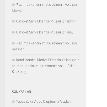
7 adımda kendini mutlu etmenin yolu
için
Merve
Osticket Saml Eklentisi(Plugin)
için
admin
Osticket Saml Eklentisi(Plugin)
için
Ajay
7 adımda kendini mutlu etmenin yolu
için
neslihan
Kendi Kendini Motive Etmenin Yolları
için
7
adımda kendini mutlu etmenin yolu - Salih
Kiraz blog
SON YAZILAR
Yapay Zeka Video Oluşturma Araçları