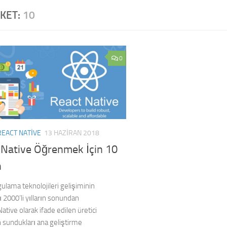
IKET:
10
0
REACT NATIVE
13 HAZIRAN 2018
 Native Öğrenmek İçin 10
n
ulama teknolojileri gelişiminin
ı 2000’li yılların sonundan
Native olarak ifade edilen üretici
n sundukları ana geliştirme