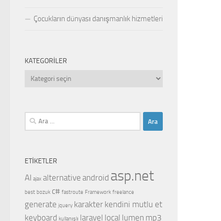
Çocukların dünyası danışmanlık hizmetleri
KATEGORILER
Kategoriler
Arama:
ETIKETLER
asp.net
AI
alternative
android
ajax
c#
best
bozuk
fastroute
Framework
freelance
generate
karakter
kendini mutlu et
jquery
keyboard
laravel
local
lumen
mp3
kullanışlı