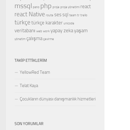
mssql
php
react
pano
proje
proje yönetimi
react Native
ses
sql
route
team
tr
trello
türkçe
türkçe karakter
unicode
veritabanı
yapay zeka
yaşam
web
work
çalışma
yönetim
çevirme
TAKIP ETTIKLERIM
YellowRed Team
Telat Kaya
Çocukların dünyası danışmanlık hizmetleri
SON YORUMLAR