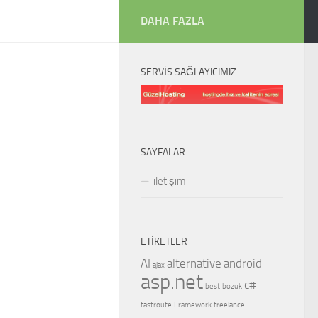
DAHA FAZLA
SERVIS SAĞLAYICIMIZ
SAYFALAR
iletişim
ETIKETLER
AI
alternative
android
ajax
asp.net
c#
best
bozuk
fastroute
Framework
freelance