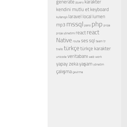
generate
karakter
jquery
kendini mutlu et
keyboard
laravel
local
lumen
kullanışlı
mssql
php
mp3
pano
proje
react
react
proje yönetimi
Native
ses
sql
route
team
tr
türkçe
türkçe karakter
trello
veritabanı
unicode
web
work
yapay zeka
yaşam
yönetim
çalışma
çevirme