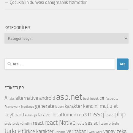
Çocukların dünyası danışmanlık hizmetleri
KATEGORILER
Kategoriler
Arama:
ETIKETLER
asp.net
AI
alternative
android
c#
ajax
best
bozuk
fastroute
generate
karakter
kendini mutlu et
Framework
freelance
jquery
mssql
php
keyboard
laravel
local
lumen
mp3
kullanışlı
pano
react Native
react
ses
sql
proje
proje yönetimi
route
team
tr
trello
türkçe
türkçe karakter
veritabanı
yapay zeka
unicode
web
work