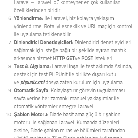
Laravel – Laravel IoC konteyner en çok kullanılan
özelliklerinden biridir.
Yönlendirme:
İle Laravel, biz kolayca yaklaşım
yönlendirme. Rota iyi esneklik ve URL maç için kontrol
ile uygulama tetiklenebilir.
Dinlendirici Denetleyicileri:
Dinlendirici denetleyicileri
sağlamak için isteğe bağlı bir şekilde ayıran mantık
arkasında hizmet
HTTP GET
ve
POST
istekleri.
Test & Algılama:
Laravel inşa ile test aklımda Aslında,
destek için test PHPUnit ile birlikte dışarı kutu
ve
phpunix.xml
dosya zaten kurulum için uygulama.
Otomatik Sayfa:
Kolaylaştırır görevin uygulanması
sayfa yerine her zamanki manuel yaklaşımlar ile
otomatik yöntemler entegre Laravel.
Şablon Motoru:
Blade basit ama güçlü bir şablon
motoru ile sağlanan Laravel. Kumanda düzenleri
aksine, Blade şablon miras ve bölümleri tarafından