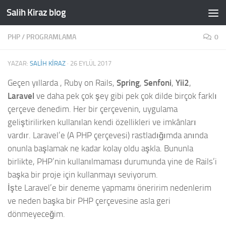
Salih Kiraz blog
Skip to content
PHP
/
PROGRAMLAMA
0
YAZAR:
SALIH KIRAZ
·
26 EYLÜL 2017
Geçen yıllarda , Ruby on Rails,
Spring
,
Senfoni
,
Yii2
,
Laravel
ve daha pek çok şey gibi pek çok dilde birçok farklı
çerçeve denedim. Her bir çerçevenin, uygulama
geliştirilirken kullanılan kendi özellikleri ve imkânları
vardır. Laravel’e (A PHP çerçevesi) rastladığımda anında
onunla başlamak ne kadar kolay oldu aşkla. Bununla
birlikte, PHP’nin kullanılmaması durumunda yine de Rails’i
başka bir proje için kullanmayı seviyorum.
İşte Laravel’e bir deneme yapmamı öneririm nedenlerim
ve neden başka bir PHP çerçevesine asla geri
dönmeyeceğim.