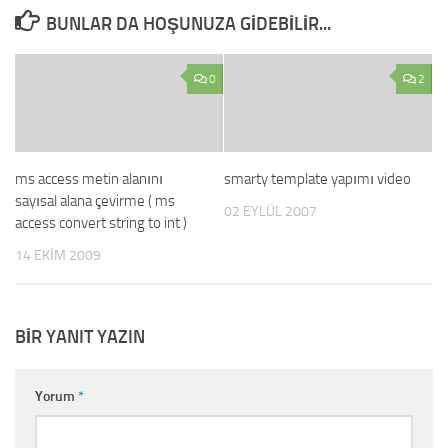
BUNLAR DA HOŞUNUZA GIDEBILIR...
0
2
ms access metin alanını
smarty template yapımı video
sayısal alana çevirme ( ms
02 EYLÜL 2007
access convert string to int )
14 EKIM 2009
BIR YANIT YAZIN
Yorum
*