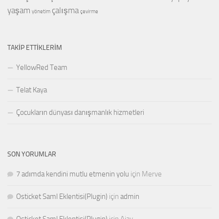
yaşam
çalışma
yönetim
çevirme
TAKIP ETTIKLERIM
YellowRed Team
Telat Kaya
Çocukların dünyası danışmanlık hizmetleri
SON YORUMLAR
7 adımda kendini mutlu etmenin yolu
için
Merve
Osticket Saml Eklentisi(Plugin)
için
admin
Osticket Saml Eklentisi(Plugin)
için
Ajay