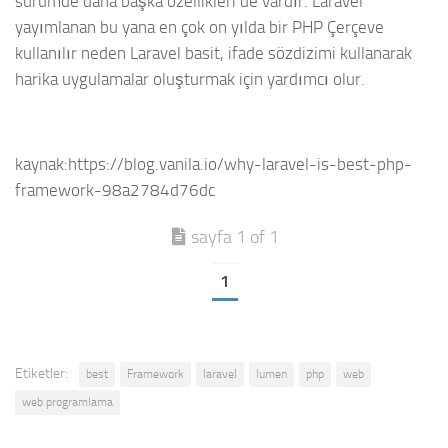
sürümde daha başka özellikleri de vardır. Laravel
yayımlanan bu yana en çok on yılda bir PHP Çerçeve
kullanılır neden Laravel basit, ifade sözdizimi kullanarak
harika uygulamalar oluşturmak için yardımcı olur.
kaynak:https://blog.vanila.io/why-laravel-is-best-php-
framework-98a2784d76dc
sayfa 1 of 1
1
Etiketler:
best
Framework
laravel
lumen
php
web
web programlama