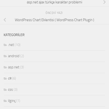
asp.net ajax türkçe karakter problemi
ÖNCEKI YAZI
WordPress Chart Eklentisi ( WordPress Chart Plugin )
KATEGORILER
.net
(10)
android
(2)
asp.net
(3)
c#
(6)
css
(3)
ilginç
(1)