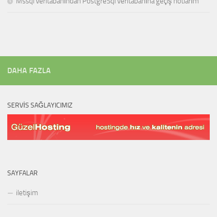
Mssql veritabanından PostgreSql veritabanına geçiş notlarım
DAHA FAZLA
SERVIS SAĞLAYICIMIZ
SAYFALAR
iletişim