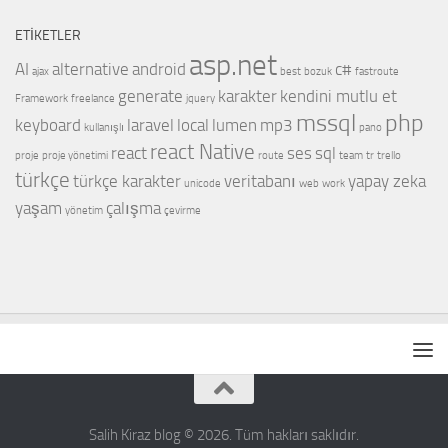
ETIKETLER
asp.net
AI
alternative
android
c#
ajax
best
bozuk
fastroute
generate
karakter
kendini mutlu et
Framework
freelance
jquery
mssql
php
keyboard
laravel
local
lumen
mp3
kullanışlı
pano
react Native
react
ses
sql
proje
proje yönetimi
route
team
tr
trello
türkçe
türkçe karakter
veritabanı
yapay zeka
unicode
web
work
yaşam
çalışma
yönetim
çevirme
Salih Kiraz blog © 2026. Tüm hakları saklıdır.