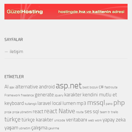
SAYFALAR
iletişim
ETIKETLER
asp.net
AI
alternative
android
c#
ajax
best
bozuk
fastroute
generate
karakter
kendini mutlu et
Framework
freelance
jquery
mssql
php
keyboard
laravel
local
lumen
mp3
kullanışlı
pano
react Native
react
ses
sql
proje
proje yönetimi
route
team
tr
trello
türkçe
türkçe karakter
veritabanı
yapay zeka
unicode
web
work
yaşam
çalışma
yönetim
çevirme