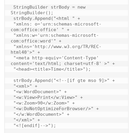
 StringBuilder strBody = new 
StringBuilder();

 strBody.Append("<html " +

 "xmlns: o='urn:schemas-microsoft-
com:office:office' " +

 "xmlns:w='urn:schemas-microsoft-
com:office:word'" +

 "xmlns='http://www.w3.org/TR/REC-
html40'>" +

 "<meta http-equiv='Content-Type' 
content='text/html; charset=utf-8' >" +

 "<head><title>Time</title>");

 strBody.Append("<!--[if gte mso 9]>" +

 "<xml>" +

 "<w:WordDocument>" +

 "<w:View>Print</w:View>" +

 "<w:Zoom>90</w:Zoom>" +

 "<w:DoNotOptimizeForBrowser/>" +

 "</w:WordDocument>" +

 "</xml>" +

 "<![endif]-->");
