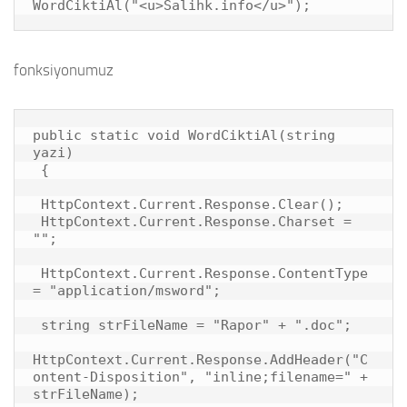
WordCiktiAl("<u>Salihk.info</u>");
fonksiyonumuz
public static void WordCiktiAl(string 
yazi)

 {

 HttpContext.Current.Response.Clear();

 HttpContext.Current.Response.Charset = 
"";

 HttpContext.Current.Response.ContentType 
= "application/msword";

 string strFileName = "Rapor" + ".doc";

HttpContext.Current.Response.AddHeader("C
ontent-Disposition", "inline;filename=" + 
strFileName);
