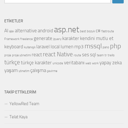
ETIKETLER
asp.net
AI
alternative
android
c#
ajax
best
bozuk
fastroute
generate
karakter
kendini mutlu et
Framework
freelance
jquery
mssql
php
keyboard
laravel
local
lumen
mp3
kullanışlı
pano
react Native
react
ses
sql
proje
proje yönetimi
route
team
tr
trello
türkçe
türkçe karakter
veritabanı
yapay zeka
unicode
web
work
yaşam
çalışma
yönetim
çevirme
TAKIP ETTIKLERIM
YellowRed Team
Telat Kaya