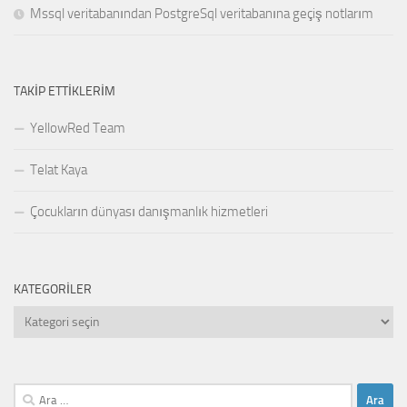
Mssql veritabanından PostgreSql veritabanına geçiş notlarım
TAKIP ETTIKLERIM
YellowRed Team
Telat Kaya
Çocukların dünyası danışmanlık hizmetleri
KATEGORILER
Kategoriler
Arama: