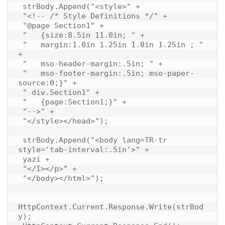
 strBody.Append("<style>" +

 "<!-- /* Style Definitions */" +

 "@page Section1" +

 "   {size:8.5in 11.0in; " +

 "   margin:1.0in 1.25in 1.0in 1.25in ; " 
+

 "   mso-header-margin:.5in; " +

 "   mso-footer-margin:.5in; mso-paper-
source:0;}" +

 " div.Section1" +

 "   {page:Section1;}" +

 "-->" +

 "</style></head>");

 strBody.Append("<body lang=TR-tr 
style='tab-interval:.5in'>" +

 yazi +

 "</I></p>" +

 "</body></html>");

HttpContext.Current.Response.Write(strBod
y);
