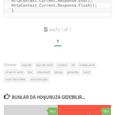
 HttpContext.Current.Response.End();

 HttpContext.Current.Response.Flush();

 }
sayfa 1 of 1
1
Etiketler:
asp.net
asp.net word
c sharp
c#
create word
dinamik word
doc
document
dosya
generate
word
word document
word dosyası
BUNLAR DA HOŞUNUZA GIDEBILIR...
0
0