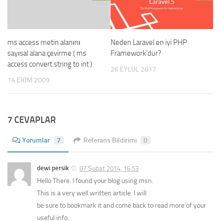
ms access metin alanını
Neden Laravel en iyi PHP
sayısal alana çevirme ( ms
Framework’dür?
access convert string to int )
26 EYLÜL 2017
14 EKIM 2009
7 CEVAPLAR
Yorumlar
7
Referans Bildirimi
0
dewi persik
07 Şubat 2014, 16:53
Hello There. I found your blog using msn.
This is a very well written article. I will
be sure to bookmark it and come back to read more of your
useful info.