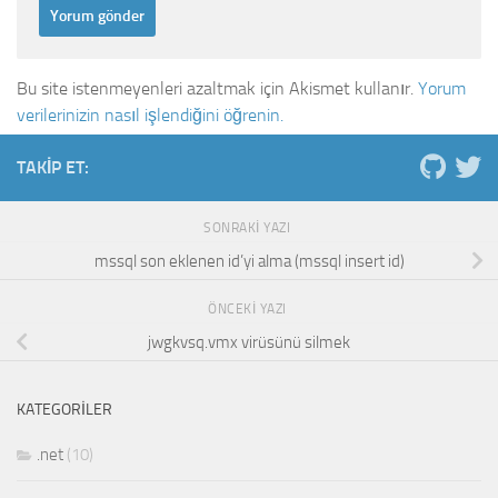
Bu site istenmeyenleri azaltmak için Akismet kullanır.
Yorum
verilerinizin nasıl işlendiğini öğrenin.
TAKIP ET:
SONRAKI YAZI
mssql son eklenen id’yi alma (mssql insert id)
ÖNCEKI YAZI
jwgkvsq.vmx virüsünü silmek
KATEGORILER
.net
(10)