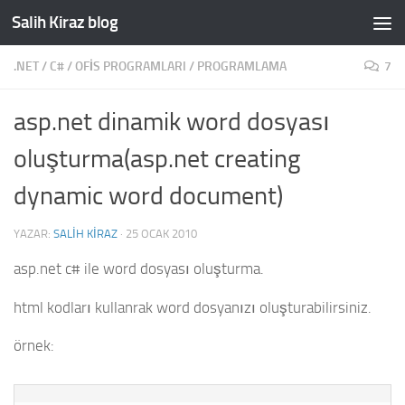
Salih Kiraz blog
Skip to content
.NET
/
C#
/
OFIS PROGRAMLARI
/
PROGRAMLAMA
7
asp.net dinamik word dosyası
oluşturma(asp.net creating
dynamic word document)
YAZAR:
SALIH KIRAZ
·
25 OCAK 2010
asp.net c# ile word dosyası oluşturma.
html kodları kullanrak word dosyanızı oluşturabilirsiniz.
örnek: