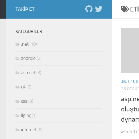
ET
Skip to content
TAKIP ET:
Salih Kiraz blog
ordan burdan...
KATEGORILER
.net
(10)
android
(2)
asp.net
(3)
.NET
/
C#
c#
(6)
25 OCAK 
asp.n
css
(3)
oluşt
ilginç
(1)
dynam
internet
(6)
asp.net c