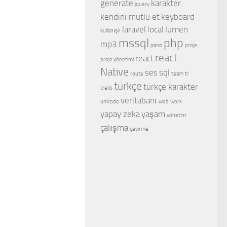
generate
karakter
jquery
kendini mutlu et
keyboard
laravel
local
lumen
kullanışlı
mssql
php
mp3
pano
proje
react
react
proje yönetimi
Native
ses
sql
route
team
tr
türkçe
türkçe karakter
trello
veritabanı
unicode
web
work
yapay zeka
yaşam
yönetim
çalışma
çevirme