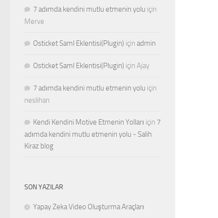
7 adımda kendini mutlu etmenin yolu
için
Merve
Osticket Saml Eklentisi(Plugin)
için
admin
Osticket Saml Eklentisi(Plugin)
için
Ajay
7 adımda kendini mutlu etmenin yolu
için
neslihan
Kendi Kendini Motive Etmenin Yolları
için
7
adımda kendini mutlu etmenin yolu - Salih
Kiraz blog
SON YAZILAR
Yapay Zeka Video Oluşturma Araçları