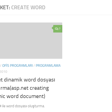
IKET:
CREATE WORD
7
/
OFIS PROGRAMLARI
/
PROGRAMLAMA
2010
et dinamik word dosyası
urma(asp.net creating
ic word document)
# ile word dosyası oluşturma.