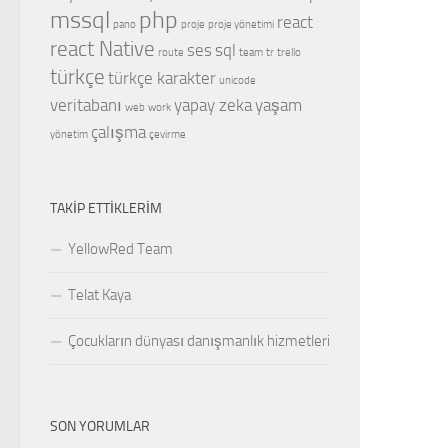
mssql
php
react
pano
proje
proje yönetimi
react Native
ses
sql
route
team
tr
trello
türkçe
türkçe karakter
unicode
veritabanı
yapay zeka
yaşam
web
work
çalışma
yönetim
çevirme
TAKIP ETTIKLERIM
YellowRed Team
Telat Kaya
Çocukların dünyası danışmanlık hizmetleri
SON YORUMLAR