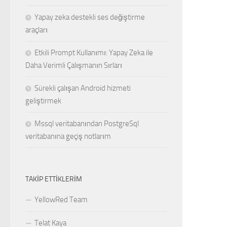
Yapay zeka destekli ses değiştirme
araçları
Etkili Prompt Kullanımı: Yapay Zeka ile
Daha Verimli Çalışmanın Sırları
Sürekli çalışan Android hizmeti
geliştirmek
Mssql veritabanından PostgreSql
veritabanına geçiş notlarım
TAKIP ETTIKLERIM
YellowRed Team
Telat Kaya