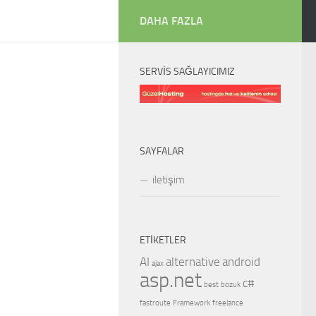
DAHA FAZLA
SERVIS SAĞLAYICIMIZ
SAYFALAR
iletişim
ETIKETLER
AI
alternative
android
ajax
asp.net
c#
best
bozuk
fastroute
Framework
freelance