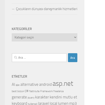
Çocukların dünyası danışmanlık hizmetleri
KATEGORILER
Kategoriler
Arama:
ETIKETLER
asp.net
AI
alternative
android
ajax
c#
best
bozuk
fastroute
Framework
freelance
generate
karakter
kendini mutlu et
jquery
keyboard
laravel
local
lumen
mp3
kullanışlı