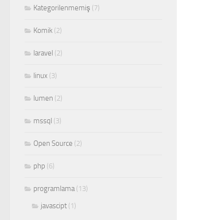
Kategorilenmemiş
(7)
Komik
(2)
laravel
(2)
linux
(3)
lumen
(2)
mssql
(3)
Open Source
(2)
php
(6)
programlama
(13)
javascipt
(1)