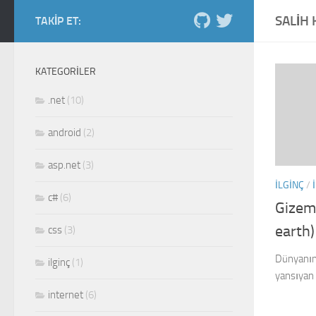
SALIH 
Skip to content
TAKIP ET:
Salih Kiraz blog
ordan burdan...
KATEGORILER
.net
(10)
android
(2)
asp.net
(3)
ILGINÇ
/
c#
(6)
Gizeml
earth)
css
(3)
Dünyanın 
ilginç
(1)
yansıyan 
internet
(6)