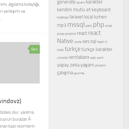
generate
karakter
jquery
mı, algılama kolaylığı,
kendini mutlu et
keyboard
ın yerleşimi ve
laravel
local
lumen
kullanışlı
..
mssql
php
mp3
pano
proje
react
react
proje yönetimi
Native
ses
sql
route
team
tr
türkçe
türkçe karakter
0
trello
veritabanı
unicode
web
work
yapay zeka
yaşam
yönetim
çalışma
çevirme
vindovz)
bölesi olur. yarılma
mi buyrun buradan Â
lunan bazı resimlerin