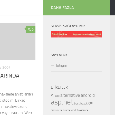
DAHA FAZLA
SERVIS SAĞLAYICIMIZ
0
SAYFALAR
iletişim
S 2007
ARINDA
ETIKETLER
akalede anlatılanları
AI
alternative
android
ajax
asp.net
 istedim. Birkaç
c#
best
bozuk
im makaleyi özene
fastroute
Framework
freelance
er yayınlıyorum. Web