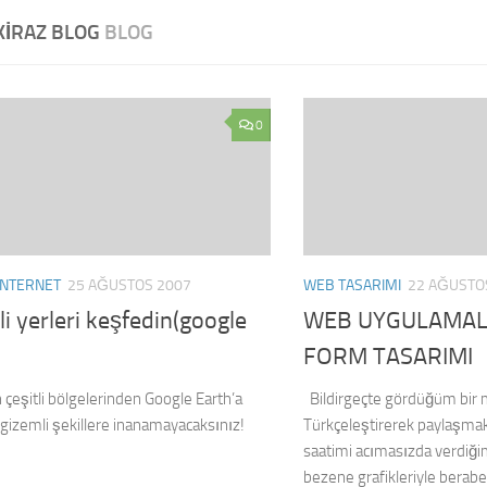
KIRAZ BLOG
BLOG
0
INTERNET
25 AĞUSTOS 2007
WEB TASARIMI
22 AĞUSTO
i yerleri keşfedin(google
WEB UYGULAMAL
FORM TASARIMI
çeşitli bölgelerinden Google Earth’a
Bildirgeçte gördüğüm bir m
gizemli şekillere inanamayacaksınız!
Türkçeleştirerek paylaşmak
saatimi acımasızda verdiğ
bezene grafikleriyle berab