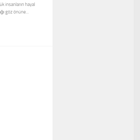
ük insanların hayal
ğı göz önüne...