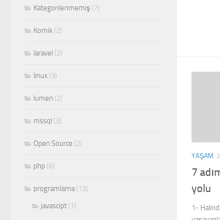
Kategorilenmemiş
(7)
Komik
(2)
laravel
(2)
linux
(3)
lumen
(2)
mssql
(3)
Open Source
(2)
YAŞAM
php
(6)
7 adı
yolu
programlama
(13)
javascipt
(1)
1- Halin
yaşayanla