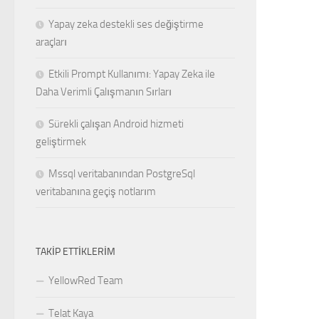
Yapay zeka destekli ses değiştirme
araçları
Etkili Prompt Kullanımı: Yapay Zeka ile
Daha Verimli Çalışmanın Sırları
Sürekli çalışan Android hizmeti
geliştirmek
Mssql veritabanından PostgreSql
veritabanına geçiş notlarım
TAKIP ETTIKLERIM
YellowRed Team
Telat Kaya