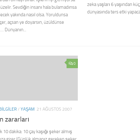
zeka yaşları 6 yaşından küç
üzelir. Sevdiğin insanı hala bulamadınsa
dünyasında ters etki yapaca
lecek yakında nasıl olsa. Yoruldunsa
çer, açsan ye doyarsın, üzüldünse
n… Dünyanın...
0
BILGILER
/
YAŞAM
21 AĞUSTOS 2007
n zararları
İlk 10 dakika: 10 çay kaşığı şeker almış
za girer (Günlük almanız gereken şeker