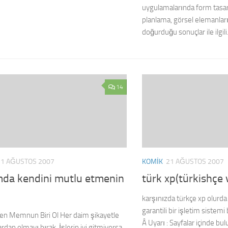
uygulamalarında form tasarı
planlama, görsel elemanlar
doğurduğu sonuçlar ile ilgili.
14
21 AĞUSTOS 2007
KOMIK
21 AĞUSTOS 2007
mda kendini mutlu etmenin
türk xp(türkishçe 
karşınızda türkçe xp olurda 
garantili bir işletim siste
den Memnun Biri Ol Her daim şikayetle
Â Uyarı : Sayfalar içinde bu
rdan olmayı bırak. İşlerin iyi gitmiyorsa