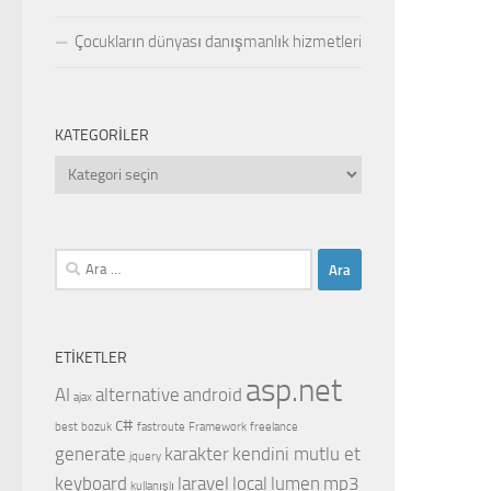
Çocukların dünyası danışmanlık hizmetleri
KATEGORILER
Kategoriler
Arama:
ETIKETLER
asp.net
AI
alternative
android
ajax
c#
best
bozuk
fastroute
Framework
freelance
generate
karakter
kendini mutlu et
jquery
keyboard
laravel
local
lumen
mp3
kullanışlı