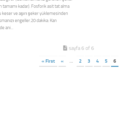
n tamamı kadar). Fosforik asit tat alma
 keser ve aşırı şeker yüklemesinden
smanızı engeller.20 dakika: Kan
e ani...
sayfa 6 of 6
« First
«
...
2
3
4
5
6