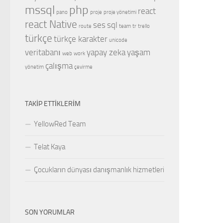
mssql
php
react
pano
proje
proje yönetimi
react Native
ses
sql
route
team
tr
trello
türkçe
türkçe karakter
unicode
veritabanı
yapay zeka
yaşam
web
work
çalışma
yönetim
çevirme
TAKIP ETTIKLERIM
YellowRed Team
Telat Kaya
Çocukların dünyası danışmanlık hizmetleri
SON YORUMLAR