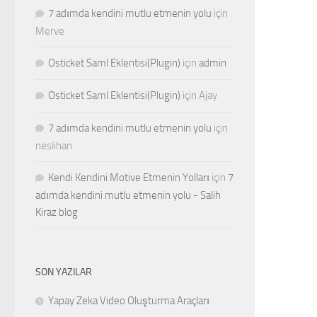
7 adımda kendini mutlu etmenin yolu
için
Merve
Osticket Saml Eklentisi(Plugin)
için
admin
Osticket Saml Eklentisi(Plugin)
için
Ajay
7 adımda kendini mutlu etmenin yolu
için
neslihan
Kendi Kendini Motive Etmenin Yolları
için
7
adımda kendini mutlu etmenin yolu - Salih
Kiraz blog
SON YAZILAR
Yapay Zeka Video Oluşturma Araçları