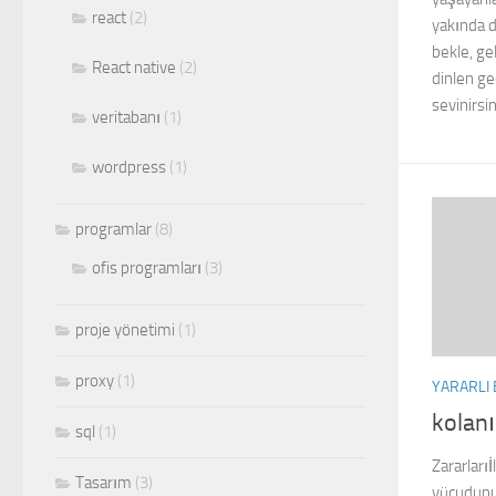
react
(2)
yakında d
bekle, ge
React native
(2)
dinlen ge
sevinirsi
veritabanı
(1)
wordpress
(1)
programlar
(8)
ofis programları
(3)
proje yönetimi
(1)
proxy
(1)
YARARLI 
kolanı
sql
(1)
Zararları
Tasarım
(3)
vücudunu