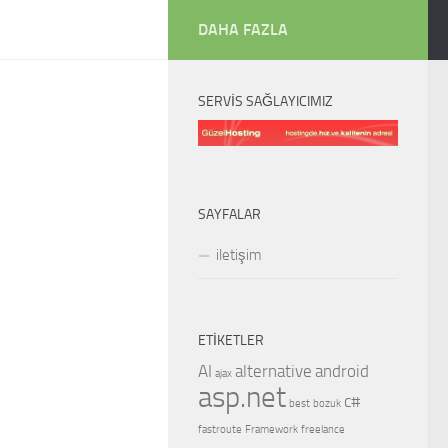
DAHA FAZLA
SERVIS SAĞLAYICIMIZ
SAYFALAR
iletişim
ETIKETLER
AI
alternative
android
ajax
asp.net
c#
best
bozuk
fastroute
Framework
freelance