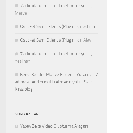
7 adımda kendini mutlu etmenin yolu
için
Merve
Osticket Saml Eklentisi(Plugin)
için
admin
Osticket Saml Eklentisi(Plugin)
için
Ajay
7 adımda kendini mutlu etmenin yolu
için
neslihan
Kendi Kendini Motive Etmenin Yolları
için
7
adımda kendini mutlu etmenin yolu - Salih
Kiraz blog
SON YAZILAR
Yapay Zeka Video Oluşturma Araçları