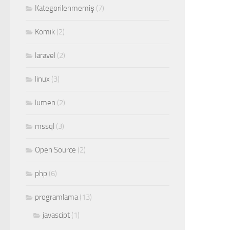
Kategorilenmemiş
(7)
Komik
(2)
laravel
(2)
linux
(3)
lumen
(2)
mssql
(3)
Open Source
(2)
php
(6)
programlama
(13)
javascipt
(1)