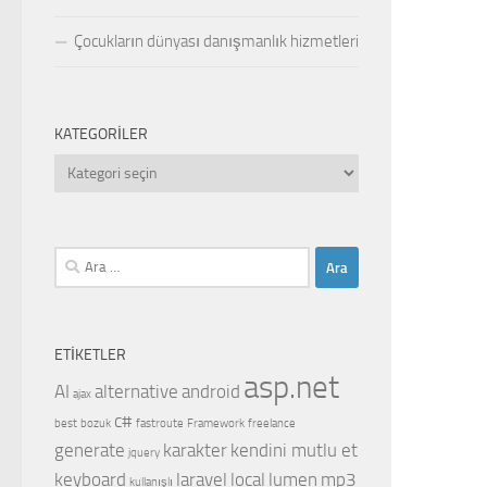
Çocukların dünyası danışmanlık hizmetleri
KATEGORILER
Kategoriler
Arama:
ETIKETLER
asp.net
AI
alternative
android
ajax
c#
best
bozuk
fastroute
Framework
freelance
generate
karakter
kendini mutlu et
jquery
keyboard
laravel
local
lumen
mp3
kullanışlı