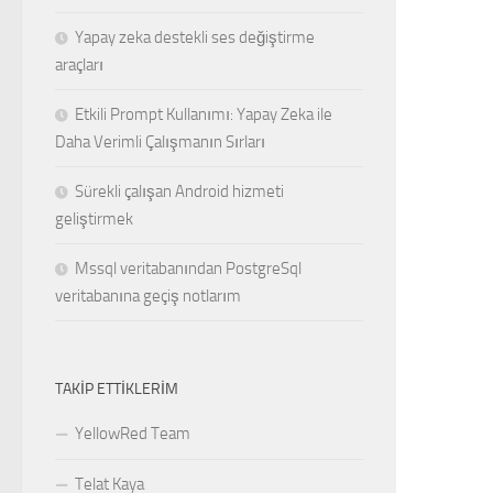
Yapay zeka destekli ses değiştirme
araçları
Etkili Prompt Kullanımı: Yapay Zeka ile
Daha Verimli Çalışmanın Sırları
Sürekli çalışan Android hizmeti
geliştirmek
Mssql veritabanından PostgreSql
veritabanına geçiş notlarım
TAKIP ETTIKLERIM
YellowRed Team
Telat Kaya