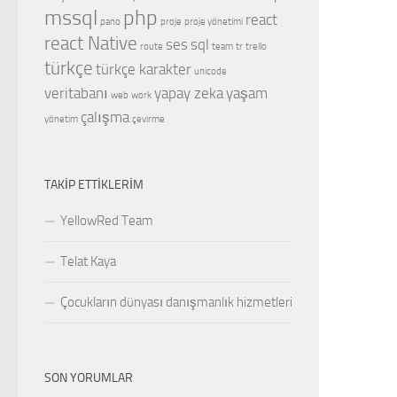
mssql
php
react
pano
proje
proje yönetimi
react Native
ses
sql
route
team
tr
trello
türkçe
türkçe karakter
unicode
veritabanı
yapay zeka
yaşam
web
work
çalışma
yönetim
çevirme
TAKIP ETTIKLERIM
YellowRed Team
Telat Kaya
Çocukların dünyası danışmanlık hizmetleri
SON YORUMLAR