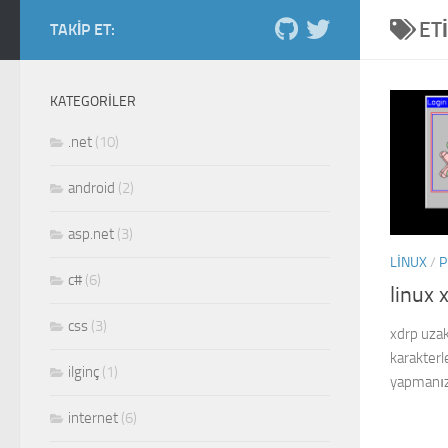
ET
Skip to content
TAKIP ET:
Salih Kiraz blog
ordan burdan...
KATEGORILER
.net
(10)
android
(2)
asp.net
(3)
LINUX
/
P
c#
(6)
linux 
css
(3)
xdrp uza
karakterl
ilginç
(1)
yapmanız
internet
(6)