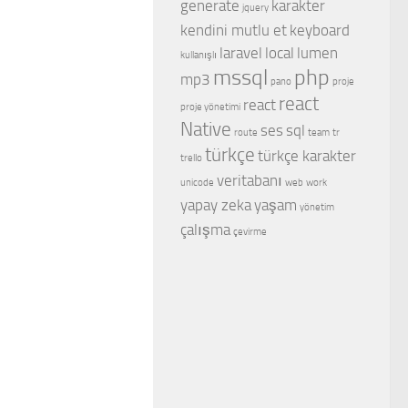
generate
karakter
jquery
kendini mutlu et
keyboard
laravel
local
lumen
kullanışlı
mssql
php
mp3
pano
proje
react
react
proje yönetimi
Native
ses
sql
route
team
tr
türkçe
türkçe karakter
trello
veritabanı
unicode
web
work
yapay zeka
yaşam
yönetim
çalışma
çevirme