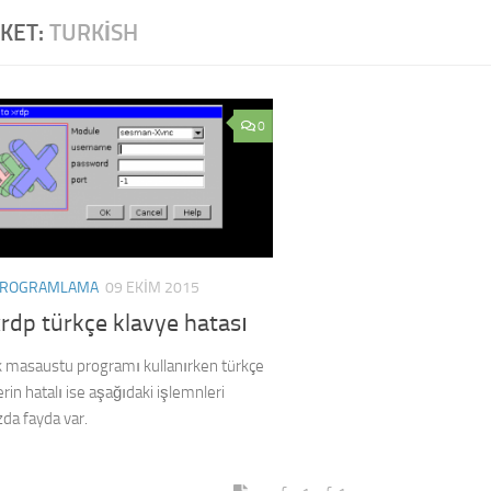
IKET:
TURKISH
0
ROGRAMLAMA
09 EKIM 2015
xrdp türkçe klavye hatası
k masaustu programı kullanırken türkçe
erin hatalı ise aşağıdaki işlemnleri
da fayda var.