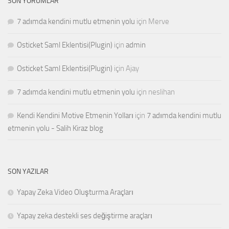
SON YORUMLAR
7 adımda kendini mutlu etmenin yolu
için
Merve
Osticket Saml Eklentisi(Plugin)
için
admin
Osticket Saml Eklentisi(Plugin)
için
Ajay
7 adımda kendini mutlu etmenin yolu
için
neslihan
Kendi Kendini Motive Etmenin Yolları
için
7 adımda kendini mutlu
etmenin yolu - Salih Kiraz blog
SON YAZILAR
Yapay Zeka Video Oluşturma Araçları
Yapay zeka destekli ses değiştirme araçları