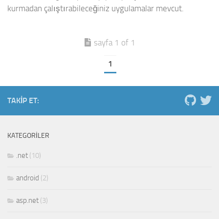
kurmadan çalıştırabileceğiniz uygulamalar mevcut.
sayfa 1 of 1
1
TAKIP ET:
KATEGORILER
.net
(10)
android
(2)
asp.net
(3)