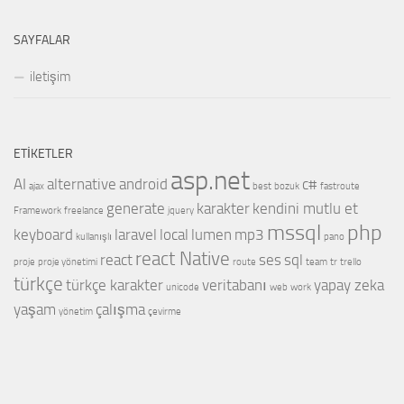
SAYFALAR
iletişim
ETIKETLER
asp.net
AI
alternative
android
c#
ajax
best
bozuk
fastroute
generate
karakter
kendini mutlu et
Framework
freelance
jquery
mssql
php
keyboard
laravel
local
lumen
mp3
kullanışlı
pano
react Native
react
ses
sql
proje
proje yönetimi
route
team
tr
trello
türkçe
türkçe karakter
veritabanı
yapay zeka
unicode
web
work
yaşam
çalışma
yönetim
çevirme