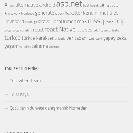
asp.net
AI
alternative
android
c#
ajax
best
bozuk
fastroute
generate
karakter
kendini mutlu et
Framework
freelance
jquery
mssql
php
keyboard
laravel
local
lumen
mp3
kullanışlı
pano
react Native
react
ses
sql
proje
proje yönetimi
route
team
tr
trello
türkçe
türkçe karakter
veritabanı
yapay zeka
unicode
web
work
yaşam
çalışma
yönetim
çevirme
TAKIP ETTIKLERIM
YellowRed Team
Telat Kaya
Çocukların dünyası danışmanlık hizmetleri