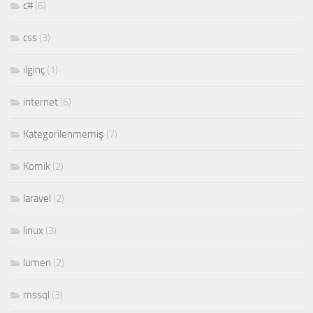
c#
(6)
css
(3)
ilginç
(1)
internet
(6)
Kategorilenmemiş
(7)
Komik
(2)
laravel
(2)
linux
(3)
lumen
(2)
mssql
(3)