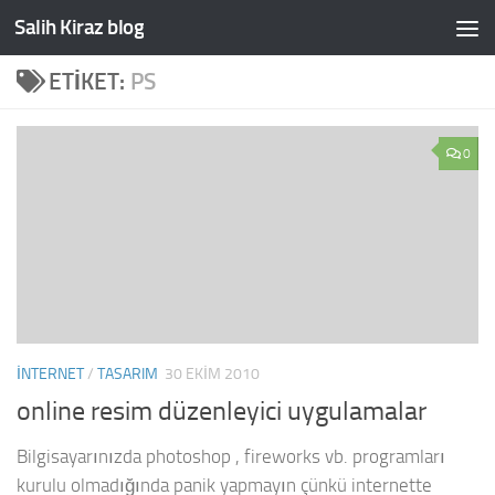
Salih Kiraz blog
Skip to content
ETIKET:
PS
0
INTERNET
/
TASARIM
30 EKIM 2010
online resim düzenleyici uygulamalar
Bilgisayarınızda photoshop , fireworks vb. programları
kurulu olmadığında panik yapmayın çünkü internette