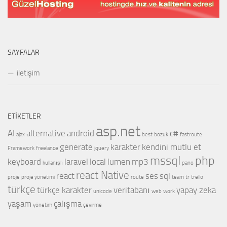
SAYFALAR
iletişim
ETIKETLER
asp.net
AI
alternative
android
c#
ajax
best
bozuk
fastroute
generate
karakter
kendini mutlu et
Framework
freelance
jquery
mssql
php
keyboard
laravel
local
lumen
mp3
kullanışlı
pano
react Native
react
ses
sql
proje
proje yönetimi
route
team
tr
trello
türkçe
türkçe karakter
veritabanı
yapay zeka
unicode
web
work
yaşam
çalışma
yönetim
çevirme