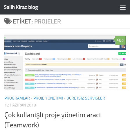
Salih Kiraz blog
Skip to content
ETIKET:
PROJELER
0
PROGRAMLAR
/
PROJE YÖNETIMI
/
ÜCRETSIZ SERVISLER
12 HAZIRAN 2018
Çok kullanışlı proje yönetim aracı
(Teamwork)