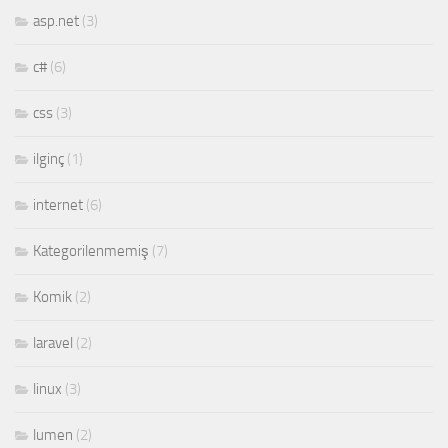
asp.net
(3)
c#
(6)
css
(3)
ilginç
(1)
internet
(6)
Kategorilenmemiş
(7)
Komik
(2)
laravel
(2)
linux
(3)
lumen
(2)