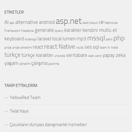
ETIKETLER
asp.net
AI
alternative
android
c#
ajax
best
bozuk
fastroute
generate
karakter
kendini mutlu et
Framework
freelance
jquery
mssql
php
keyboard
laravel
local
lumen
mp3
kullanışlı
pano
react Native
react
ses
sql
proje
proje yönetimi
route
team
tr
trello
türkçe
türkçe karakter
veritabanı
yapay zeka
unicode
web
work
yaşam
çalışma
yönetim
çevirme
TAKIP ETTIKLERIM
YellowRed Team
Telat Kaya
Çocukların dünyası danışmanlık hizmetleri