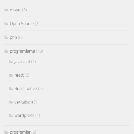
mssql
(3)
Open Source
(2)
php
(6)
programlama
(13)
javascipt
(1)
react
(2)
React native
(2)
veritabanı
(1)
wordpress
(1)
programlar
(8)