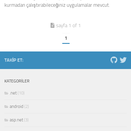
kurmadan çalıştırabileceğiniz uygulamalar mevcut.
sayfa 1 of 1
1
TAKIP ET:
KATEGORILER
.net
(10)
android
(2)
asp.net
(3)