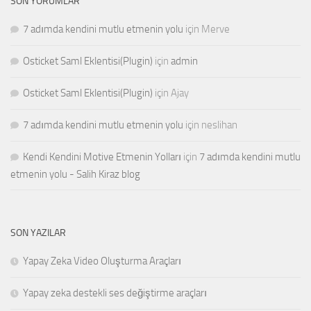
SON YORUMLAR
7 adımda kendini mutlu etmenin yolu
için
Merve
Osticket Saml Eklentisi(Plugin)
için
admin
Osticket Saml Eklentisi(Plugin)
için
Ajay
7 adımda kendini mutlu etmenin yolu
için
neslihan
Kendi Kendini Motive Etmenin Yolları
için
7 adımda kendini mutlu
etmenin yolu - Salih Kiraz blog
SON YAZILAR
Yapay Zeka Video Oluşturma Araçları
Yapay zeka destekli ses değiştirme araçları