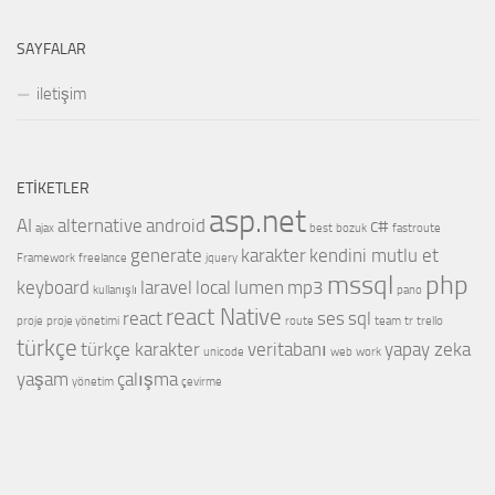
SAYFALAR
iletişim
ETIKETLER
asp.net
AI
alternative
android
c#
ajax
best
bozuk
fastroute
generate
karakter
kendini mutlu et
Framework
freelance
jquery
mssql
php
keyboard
laravel
local
lumen
mp3
kullanışlı
pano
react Native
react
ses
sql
proje
proje yönetimi
route
team
tr
trello
türkçe
türkçe karakter
veritabanı
yapay zeka
unicode
web
work
yaşam
çalışma
yönetim
çevirme