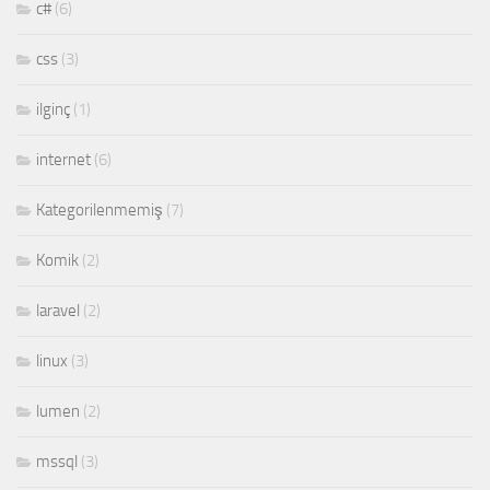
c#
(6)
css
(3)
ilginç
(1)
internet
(6)
Kategorilenmemiş
(7)
Komik
(2)
laravel
(2)
linux
(3)
lumen
(2)
mssql
(3)