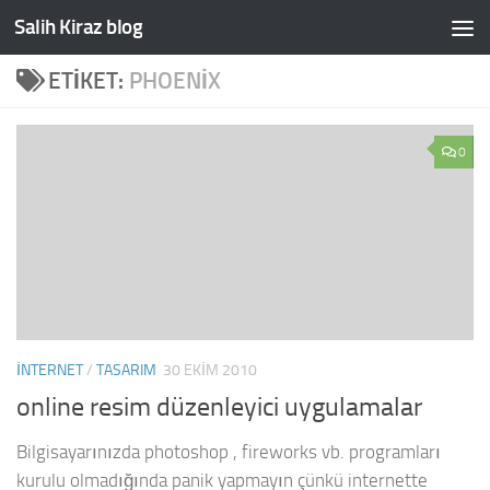
Salih Kiraz blog
Skip to content
ETIKET:
PHOENIX
0
INTERNET
/
TASARIM
30 EKIM 2010
online resim düzenleyici uygulamalar
Bilgisayarınızda photoshop , fireworks vb. programları
kurulu olmadığında panik yapmayın çünkü internette