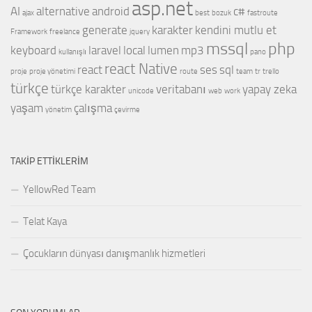
asp.net
AI
alternative
android
c#
ajax
best
bozuk
fastroute
generate
karakter
kendini mutlu et
Framework
freelance
jquery
mssql
php
keyboard
laravel
local
lumen
mp3
kullanışlı
pano
react Native
react
ses
sql
proje
proje yönetimi
route
team
tr
trello
türkçe
türkçe karakter
veritabanı
yapay zeka
unicode
web
work
yaşam
çalışma
yönetim
çevirme
TAKIP ETTIKLERIM
YellowRed Team
Telat Kaya
Çocukların dünyası danışmanlık hizmetleri