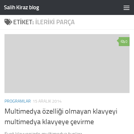
Salih Kiraz blog
Skip to content
ETIKET:
ILERIKI PARÇA
0
PROGRAMLAR
15 ARALIK 2014
Multimedya özelliği olmayan klavyeyi
multimedya klavyeye çevirme