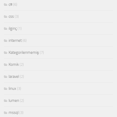
c#
(6)
css
(3)
ilginç
(1)
internet
(6)
Kategorilenmemiş
(7)
Komik
(2)
laravel
(2)
linux
(3)
lumen
(2)
mssql
(3)