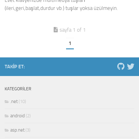
Evet klavyenizde multimedya tuşları
(ileri,geri,başlat,durdur vb.) tuşlar yoksa üzülmeyin.
sayfa 1 of 1
1
TAKIP ET:
KATEGORILER
.net
(10)
android
(2)
asp.net
(3)