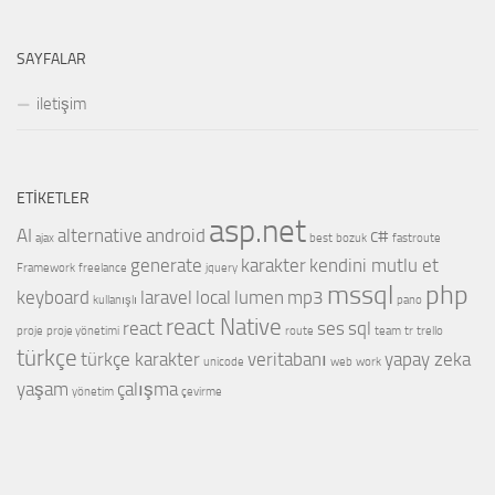
SAYFALAR
iletişim
ETIKETLER
asp.net
AI
alternative
android
c#
ajax
best
bozuk
fastroute
generate
karakter
kendini mutlu et
Framework
freelance
jquery
mssql
php
keyboard
laravel
local
lumen
mp3
kullanışlı
pano
react Native
react
ses
sql
proje
proje yönetimi
route
team
tr
trello
türkçe
türkçe karakter
veritabanı
yapay zeka
unicode
web
work
yaşam
çalışma
yönetim
çevirme