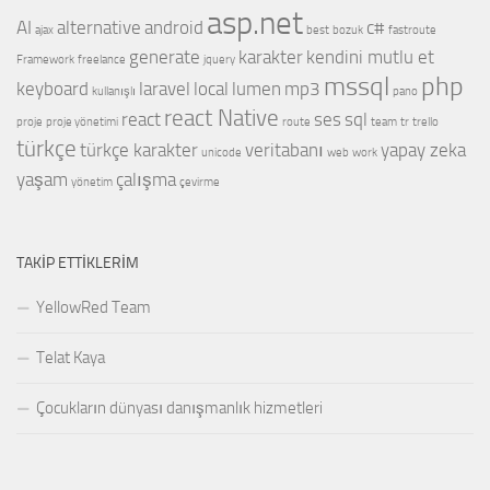
asp.net
AI
alternative
android
c#
ajax
best
bozuk
fastroute
generate
karakter
kendini mutlu et
Framework
freelance
jquery
mssql
php
keyboard
laravel
local
lumen
mp3
kullanışlı
pano
react Native
react
ses
sql
proje
proje yönetimi
route
team
tr
trello
türkçe
türkçe karakter
veritabanı
yapay zeka
unicode
web
work
yaşam
çalışma
yönetim
çevirme
TAKIP ETTIKLERIM
YellowRed Team
Telat Kaya
Çocukların dünyası danışmanlık hizmetleri