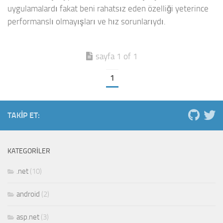
uygulamalardı fakat beni rahatsız eden özelliği yeterince
performanslı olmayışları ve hız sorunlarıydı.
sayfa 1 of 1
1
TAKIP ET:
KATEGORILER
.net
(10)
android
(2)
asp.net
(3)