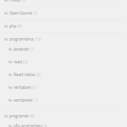
mssql
(3)
Open Source
(2)
php
(6)
programlama
(13)
javascipt
(1)
react
(2)
React native
(2)
veritabanı
(1)
wordpress
(1)
programlar
(8)
ofis programları
(3)