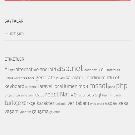
SAYFALAR
iletişim
ETIKETLER
asp.net
AI
alternative
android
c#
ajax
best
bozuk
fastroute
generate
karakter
kendini mutlu et
Framework
freelance
jquery
mssql
php
keyboard
laravel
local
lumen
mp3
kullanışlı
pano
react Native
react
ses
sql
proje
proje yönetimi
route
team
tr
trello
türkçe
türkçe karakter
veritabanı
yapay zeka
unicode
web
work
yaşam
çalışma
yönetim
çevirme