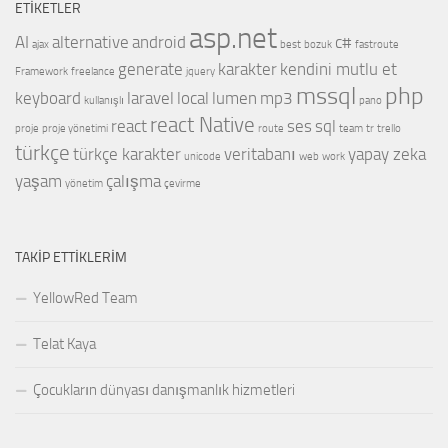
ETIKETLER
asp.net
AI
alternative
android
c#
ajax
best
bozuk
fastroute
generate
karakter
kendini mutlu et
Framework
freelance
jquery
mssql
php
keyboard
laravel
local
lumen
mp3
kullanışlı
pano
react Native
react
ses
sql
proje
proje yönetimi
route
team
tr
trello
türkçe
türkçe karakter
veritabanı
yapay zeka
unicode
web
work
yaşam
çalışma
yönetim
çevirme
TAKIP ETTIKLERIM
YellowRed Team
Telat Kaya
Çocukların dünyası danışmanlık hizmetleri