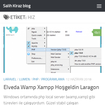
Salih Kiraz blog
Skip to content
ETIKET:
HIZ
0
LARAVEL
/
LUMEN
/
PHP
/
PROGRAMLAMA
12 HAZIRAN 2018
Elveda Wamp Xampp Hoşgeldin Laragon
Windows ortamında php local server (wamp,xamp) gibi
türevleri ile çalışyordum. Güzel stabil çalışan