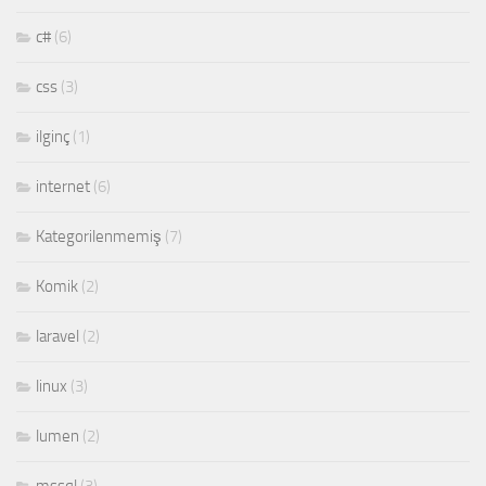
c#
(6)
css
(3)
ilginç
(1)
internet
(6)
Kategorilenmemiş
(7)
Komik
(2)
laravel
(2)
linux
(3)
lumen
(2)