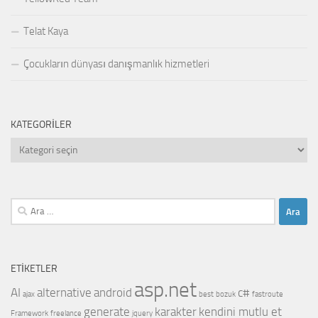
Telat Kaya
Çocukların dünyası danışmanlık hizmetleri
KATEGORILER
Kategoriler
Arama:
ETIKETLER
asp.net
AI
alternative
android
c#
ajax
best
bozuk
fastroute
generate
karakter
kendini mutlu et
Framework
freelance
jquery