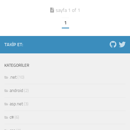
sayfa 1 of 1
1
TAKIP ET:
KATEGORILER
.net
(10)
android
(2)
asp.net
(3)
c#
(6)