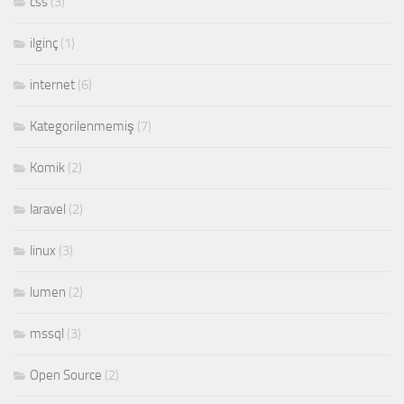
css
(3)
ilginç
(1)
internet
(6)
Kategorilenmemiş
(7)
Komik
(2)
laravel
(2)
linux
(3)
lumen
(2)
mssql
(3)
Open Source
(2)