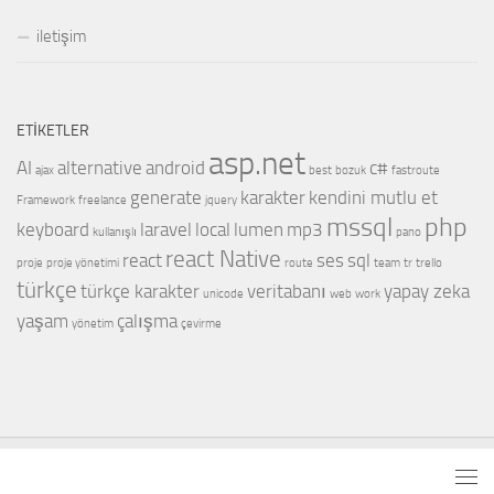
iletişim
ETIKETLER
asp.net
AI
alternative
android
c#
ajax
best
bozuk
fastroute
generate
karakter
kendini mutlu et
Framework
freelance
jquery
mssql
php
keyboard
laravel
local
lumen
mp3
kullanışlı
pano
react Native
react
ses
sql
proje
proje yönetimi
route
team
tr
trello
türkçe
türkçe karakter
veritabanı
yapay zeka
unicode
web
work
yaşam
çalışma
yönetim
çevirme