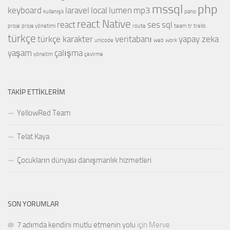
mssql
php
keyboard
laravel
local
lumen
mp3
kullanışlı
pano
react Native
react
ses
sql
proje
proje yönetimi
route
team
tr
trello
türkçe
türkçe karakter
veritabanı
yapay zeka
unicode
web
work
yaşam
çalışma
yönetim
çevirme
TAKIP ETTIKLERIM
YellowRed Team
Telat Kaya
Çocukların dünyası danışmanlık hizmetleri
SON YORUMLAR
7 adımda kendini mutlu etmenin yolu
için
Merve