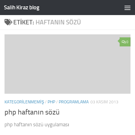
Salih Kiraz blog
Skip to content
ETIKET:
HAFTANIN SÖZÜ
0
KATEGORILENMEMIŞ
/
PHP
/
PROGRAMLAMA
03 KASIM 2013
php haftanın sözü
php haftanın sözü uygulaması