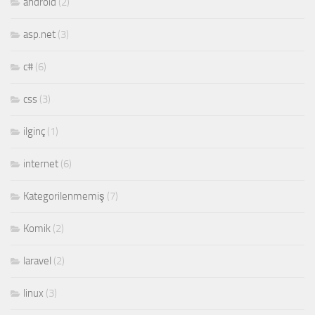
android
(2)
asp.net
(3)
c#
(6)
css
(3)
ilginç
(1)
internet
(6)
Kategorilenmemiş
(7)
Komik
(2)
laravel
(2)
linux
(3)