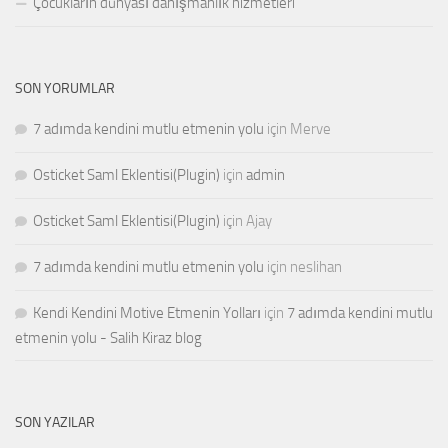
Çocukların dünyası danışmanlık hizmetleri
SON YORUMLAR
7 adımda kendini mutlu etmenin yolu
için
Merve
Osticket Saml Eklentisi(Plugin)
için
admin
Osticket Saml Eklentisi(Plugin)
için
Ajay
7 adımda kendini mutlu etmenin yolu
için
neslihan
Kendi Kendini Motive Etmenin Yolları
için
7 adımda kendini mutlu
etmenin yolu - Salih Kiraz blog
SON YAZILAR