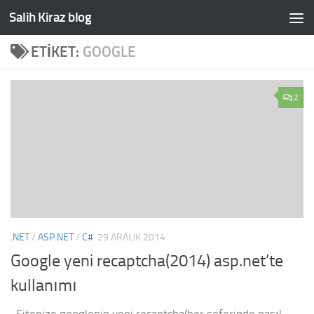
Salih Kiraz blog
Skip to content
ETIKET:
GOOGLE
2
.NET
/
ASP.NET
/
C#
29 ARALIK 2014
Google yeni recaptcha(2014) asp.net’te
kullanımı