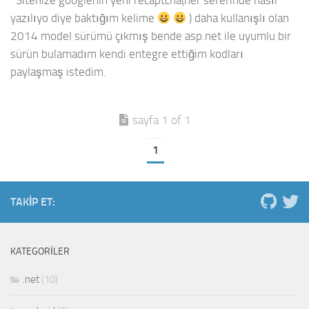
Sitenize googlenin yeni recaptcha(her seferinde nasıl
yazılıyo diye baktığım kelime
) daha kullanışlı olan
2014 model sürümü çıkmış bende asp.net ile uyumlu bir
sürün bulamadım kendi entegre ettiğim kodları
paylaşmaş istedim.
sayfa 1 of 1
1
TAKIP ET:
KATEGORILER
.net
(10)