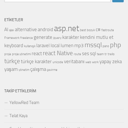
ETIKETLER
asp.net
AI
alternative
android
c#
ajax
best
bozuk
fastroute
generate
karakter
kendini mutlu et
Framework
freelance
jquery
mssql
php
keyboard
laravel
local
lumen
mp3
kullanışlı
pano
react Native
react
ses
sql
proje
proje yönetimi
route
team
tr
trello
türkçe
türkçe karakter
veritabanı
yapay zeka
unicode
web
work
yaşam
çalışma
yönetim
çevirme
TAKIP ETTIKLERIM
YellowRed Team
Telat Kaya