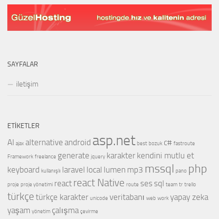
SAYFALAR
iletişim
ETIKETLER
asp.net
AI
alternative
android
c#
ajax
best
bozuk
fastroute
generate
karakter
kendini mutlu et
Framework
freelance
jquery
mssql
php
keyboard
laravel
local
lumen
mp3
kullanışlı
pano
react Native
react
ses
sql
proje
proje yönetimi
route
team
tr
trello
türkçe
türkçe karakter
veritabanı
yapay zeka
unicode
web
work
yaşam
çalışma
yönetim
çevirme