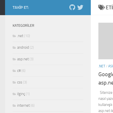
ET
Skip to content
TAKIP ET:
Salih Kiraz blog
ordan burdan...
KATEGORILER
.net
(10)
android
(2)
asp.net
(3)
.NET
/
AS
c#
(6)
Googl
asp.ne
css
(3)
Sitenize 
ilginç
(1)
nasıl yaz
kullanış
internet
(6)
asp.net i