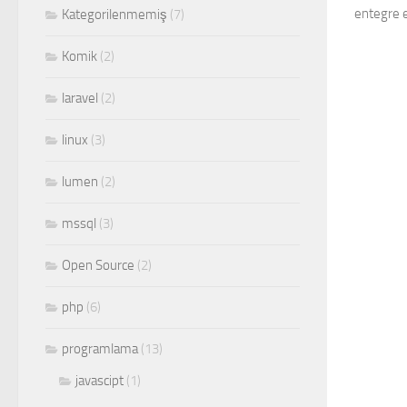
entegre e
Kategorilenmemiş
(7)
Komik
(2)
laravel
(2)
linux
(3)
lumen
(2)
mssql
(3)
Open Source
(2)
php
(6)
programlama
(13)
javascipt
(1)