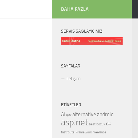
DAHA FAZLA
SERVIS SAĞLAYICIMIZ
SAYFALAR
iletişim
ETIKETLER
AI
alternative
android
ajax
asp.net
c#
best
bozuk
fastroute
Framework
freelance