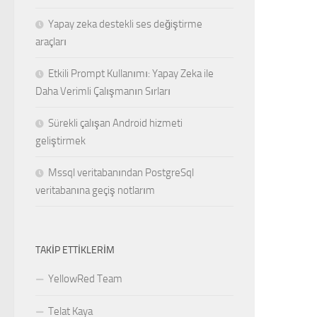
Yapay zeka destekli ses değiştirme
araçları
Etkili Prompt Kullanımı: Yapay Zeka ile
Daha Verimli Çalışmanın Sırları
Sürekli çalışan Android hizmeti
geliştirmek
Mssql veritabanından PostgreSql
veritabanına geçiş notlarım
TAKIP ETTIKLERIM
YellowRed Team
Telat Kaya