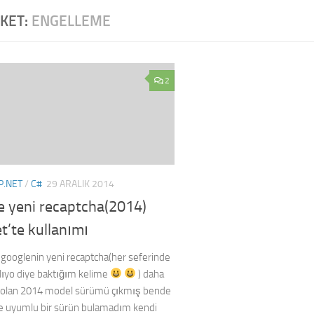
IKET:
ENGELLEME
2
P.NET
/
C#
29 ARALIK 2014
e yeni recaptcha(2014)
t’te kullanımı
googlenin yeni recaptcha(her seferinde
ılıyo diye baktığım kelime
) daha
lı olan 2014 model sürümü çıkmış bende
le uyumlu bir sürün bulamadım kendi