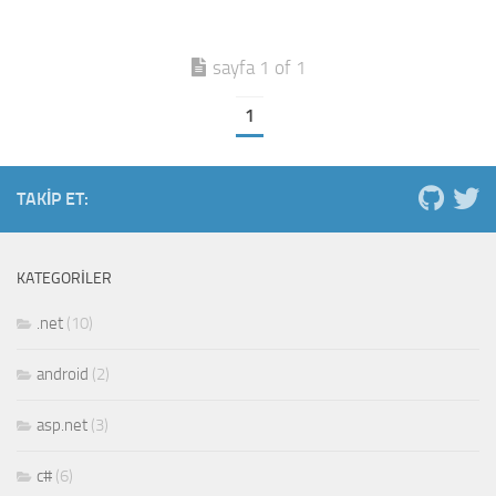
sayfa 1 of 1
1
TAKIP ET:
KATEGORILER
.net
(10)
android
(2)
asp.net
(3)
c#
(6)