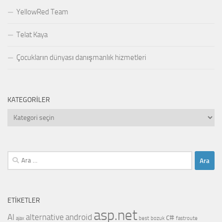
YellowRed Team
Telat Kaya
Çocukların dünyası danışmanlık hizmetleri
KATEGORILER
Kategoriler
Arama:
ETIKETLER
asp.net
AI
alternative
android
c#
ajax
best
bozuk
fastroute