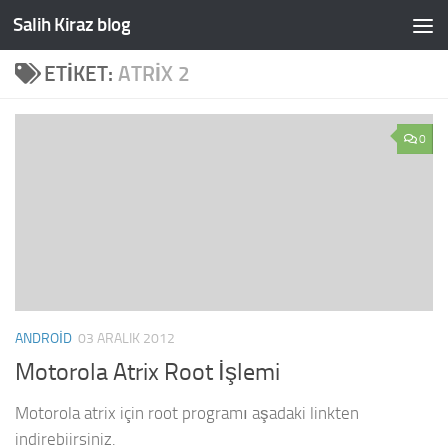
Salih Kiraz blog
Skip to content
ETIKET:
ATRIX 2
0
ANDROID
03 ARALIK 2012
Motorola Atrix Root İşlemi
Motorola atrix için root programı aşadaki linkten
indirebiirsiniz.