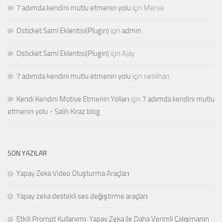
7 adımda kendini mutlu etmenin yolu
için
Merve
Osticket Saml Eklentisi(Plugin)
için
admin
Osticket Saml Eklentisi(Plugin)
için
Ajay
7 adımda kendini mutlu etmenin yolu
için
neslihan
Kendi Kendini Motive Etmenin Yolları
için
7 adımda kendini mutlu
etmenin yolu - Salih Kiraz blog
SON YAZILAR
Yapay Zeka Video Oluşturma Araçları
Yapay zeka destekli ses değiştirme araçları
Etkili Prompt Kullanımı: Yapay Zeka ile Daha Verimli Çalışmanın