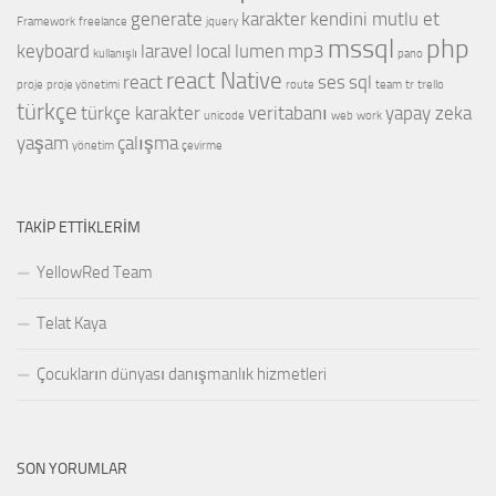
generate
karakter
kendini mutlu et
Framework
freelance
jquery
mssql
php
keyboard
laravel
local
lumen
mp3
kullanışlı
pano
react Native
react
ses
sql
proje
proje yönetimi
route
team
tr
trello
türkçe
türkçe karakter
veritabanı
yapay zeka
unicode
web
work
yaşam
çalışma
yönetim
çevirme
TAKIP ETTIKLERIM
YellowRed Team
Telat Kaya
Çocukların dünyası danışmanlık hizmetleri
SON YORUMLAR