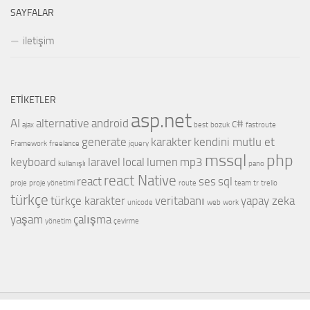
SAYFALAR
iletişim
ETIKETLER
asp.net
AI
alternative
android
c#
ajax
best
bozuk
fastroute
generate
karakter
kendini mutlu et
Framework
freelance
jquery
mssql
php
keyboard
laravel
local
lumen
mp3
kullanışlı
pano
react Native
react
ses
sql
proje
proje yönetimi
route
team
tr
trello
türkçe
türkçe karakter
veritabanı
yapay zeka
unicode
web
work
yaşam
çalışma
yönetim
çevirme